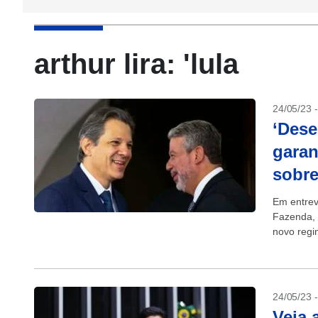
arthur lira: 'lula
24/05/23 
‘Dese
garan
sobre
Em entrevi
Fazenda, 
novo regi
folga, sen
24/05/23 
Veja 