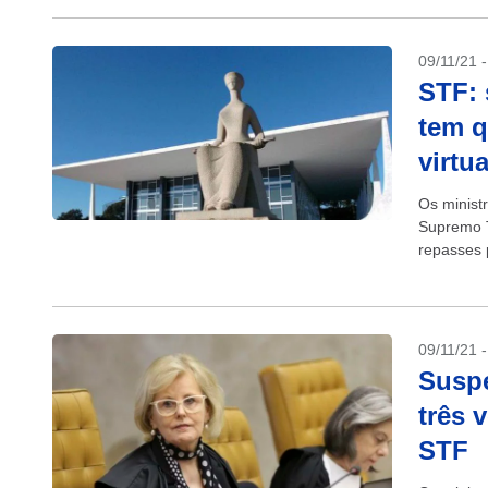
09/11/21 
STF: 
tem q
virtua
Os minist
Supremo T
repasses 
esquema r
09/11/21 
Suspe
três 
STF