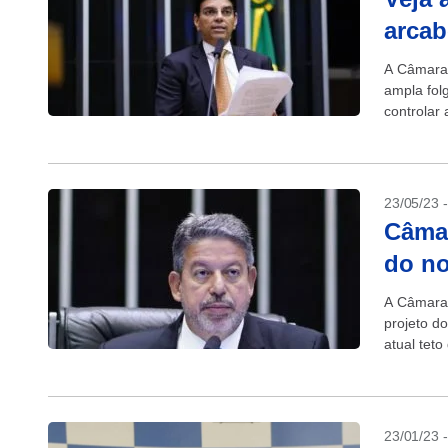
arcab
A Câmara 
ampla fol
controlar
108 contrá
23/05/23 
Câmar
do no
A Câmara 
projeto do
atual teto
proposta..
23/01/23 