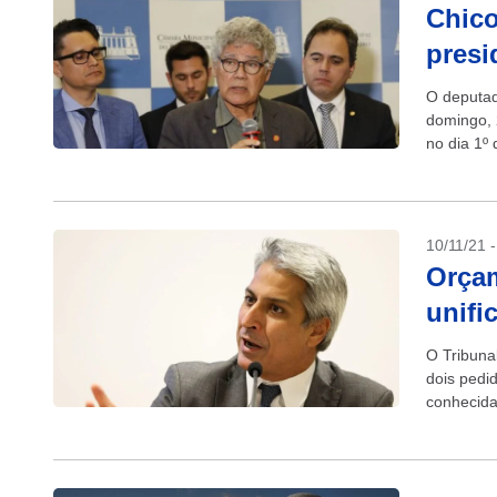
Chico
presi
O deputad
domingo, 
no dia 1º 
(PP-AL)...
10/11/21 
Orçam
unifi
O Tribuna
dois pedi
conhecida
arquivados