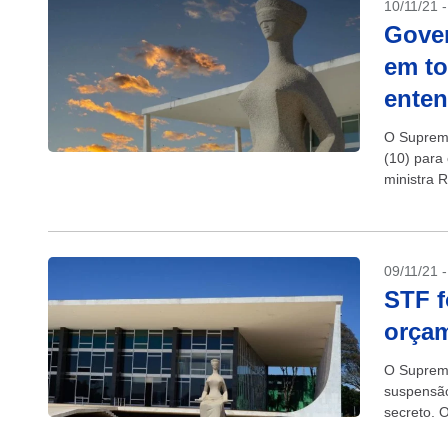
10/11/21 
Gover
em to
ente
O Supremo
(10) para
ministra 
chamado..
09/11/21 
STF f
orçam
O Supremo
suspensão
secreto. 
concordar