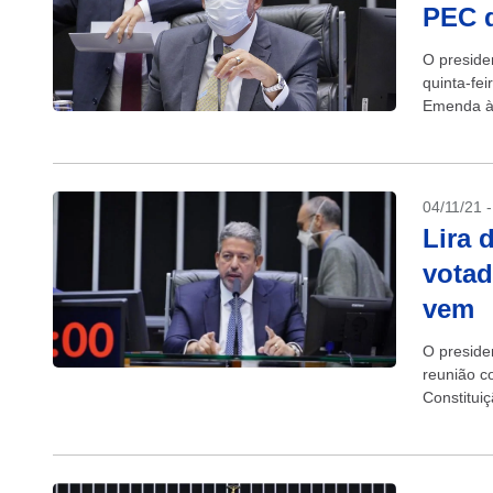
PEC d
O preside
quinta-fe
Emenda à 
próxima te
04/11/21 
Lira 
votad
vem
O preside
reunião c
Constituiç
ou...