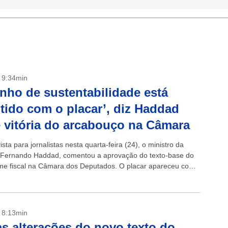
- 9:34min
nho de sustentabilidade está
tido com o placar’, diz Haddad
 vitória do arcabouço na Câmara
sta para jornalistas nesta quarta-feira (24), o ministro da
Fernando Haddad, comentou a aprovação do texto-base do
me fiscal na Câmara dos Deputados. O placar apareceu com
do 372 votos...
- 8:13min
as alterações do novo texto do