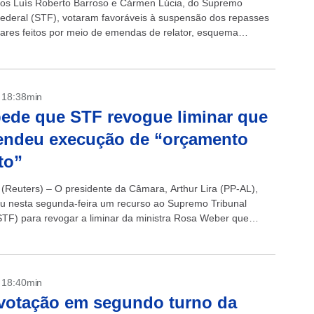
ros Luís Roberto Barroso e Cármen Lúcia, do Supremo
Federal (STF), votaram favoráveis à suspensão dos repasses
ares feitos por meio de emendas de relator, esquema
pelo Estadão/Broadcast de envio de...
- 18:38min
pede que STF revogue liminar que
endeu execução de “orçamento
to”
(Reuters) – O presidente da Câmara, Arthur Lira (PP-AL),
u nesta segunda-feira um recurso ao Supremo Tribunal
STF) para revogar a liminar da ministra Rosa Weber que
 a execução orçamentária das...
- 18:40min
 votação em segundo turno da