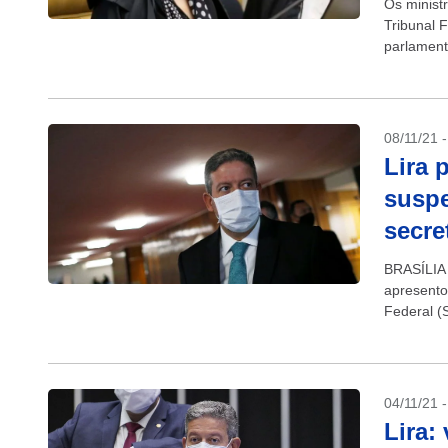
Os minist
Tribunal 
parlament
revelado 
08/11/21 
Lira 
susp
secre
BRASÍLIA 
apresento
Federal (
suspendeu
04/11/21 
Lira: