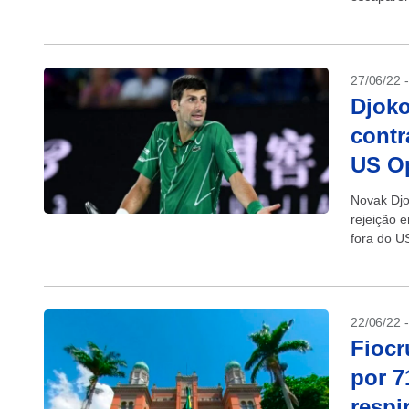
proteções 
27/06/22 
Djoko
contr
US O
Novak Djo
rejeição 
fora do U
22/06/22 
Fiocr
por 7
respi