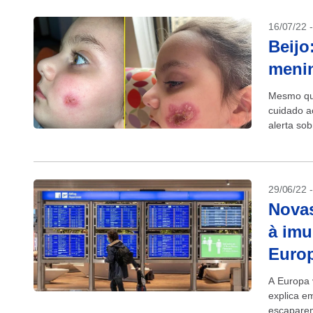
16/07/22 
Beijo
menin
Mesmo que
cuidado a
alerta sob
29/06/22 
Novas
à imu
Euro
A Europa 
explica e
escaparem