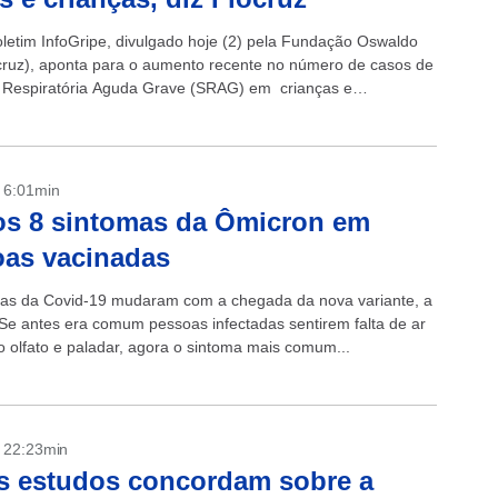
letim InfoGripe, divulgado hoje (2) pela Fundação Oswaldo
cruz), aponta para o aumento recente no número de casos de
Respiratória Aguda Grave (SRAG) em crianças e
tes de zero a 17 anos,...
- 6:01min
os 8 sintomas da Ômicron em
as vacinadas
as da Covid-19 mudaram com a chegada da nova variante, a
Se antes era comum pessoas infectadas sentirem falta de ar
o olfato e paladar, agora o sintoma mais comum...
- 22:23min
s estudos concordam sobre a