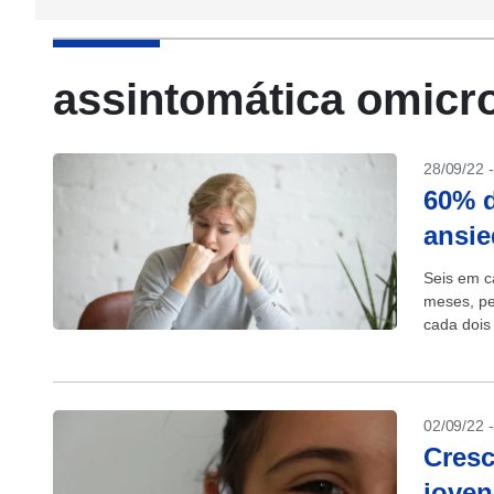
assintomática omicr
28/09/22 
60% d
ansie
Seis em c
meses, pe
cada dois
18%...
02/09/22 
Cres
joven