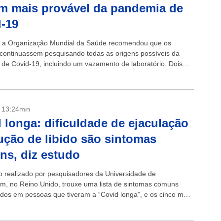
m mais provável da pandemia de
-19
 a Organização Mundial da Saúde recomendou que os
s continuassem pesquisando todas as origens possíveis da
de Covid-19, incluindo um vazamento de laboratório. Dois
ecém-publicados adotam abordagens totalmente diferentes,
- 13:24min
 longa: dificuldade de ejaculação
ução de libido são sintomas
s, diz estudo
 realizado por pesquisadores da Universidade de
m, no Reino Unido, trouxe uma lista de sintomas comuns
dos em pessoas que tiveram a “Covid longa”, e os cinco mais
s são bem diferentes...