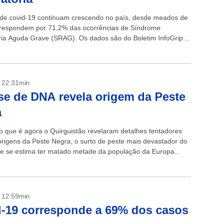
de covid-19 continuam crescendo no país, desde meados de
já respondem por 71,2% das ocorrências de Síndrome
ria Aguda Grave (SRAG). Os dados são do Boletim InfoGripe,
 pela Fundação...
- 22:31min
se de DNA revela origem da Peste
a
o que é agora o Quirguistão revelaram detalhes tentadores
origens da Peste Negra, o surto de peste mais devastador do
 se estima ter matado metade da população da Europa...
- 12:59min
-19 corresponde a 69% dos casos