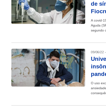
de sí
Fiocr
A covid-1
Aguda (SR
segundo o
aumento d
09/06/22 
Unive
insôn
pand
O uso exc
ansiedade
consequên
universitá