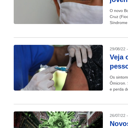
O novo Bo
Cruz (Fio
Síndrome 
adolescen
29/08/22 
Veja 
pesso
Os sintom
Ômicron. 
e perda d
26/07/22 
Novo