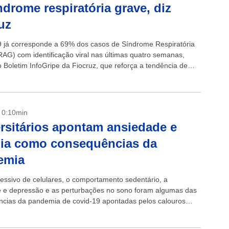
ndrome respiratória grave, diz
uz
9 já corresponde a 69% dos casos de Síndrome Respiratória
AG) com identificação viral nas últimas quatro semanas,
 Boletim InfoGripe da Fiocruz, que reforça a tendência de
os casos...
- 0:10min
rsitários apontam ansiedade e
ia como consequências da
emia
essivo de celulares, o comportamento sedentário, a
 e depressão e as perturbações no sono foram algumas das
cias da pandemia de covid-19 apontadas pelos calouros
rios que participaram de um estudo...