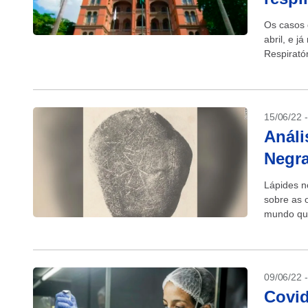
Os casos 
abril, e 
Respirató
divulgado
15/06/22 
Análi
Negr
Lápides n
sobre as 
mundo que
09/06/22 
Covid