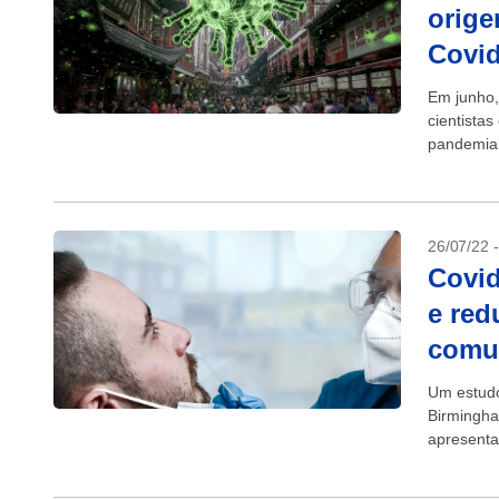
orige
Covid
Em junho,
cientista
pandemia 
estudos r
mas...
26/07/22 
Covid
e red
comun
Um estudo
Birmingha
apresenta
registrado