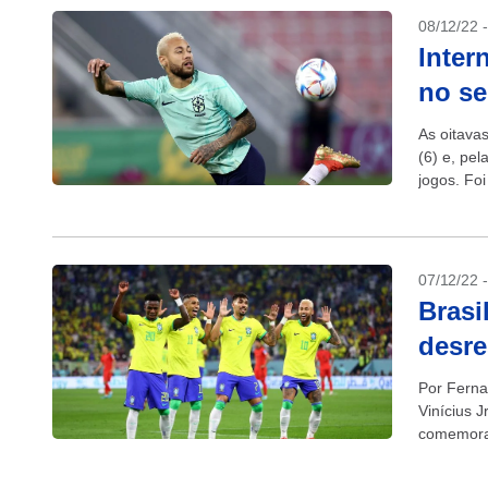
08/12/22 
Inter
no s
As oitava
(6) e, pel
jogos. Foi
07/12/22 
Brasi
desre
Por Ferna
Vinícius J
comemorar