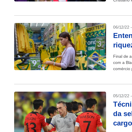
Cristiano
06/12/22 
Ente
rique
Final de 
com a Bla
comércio 
05/12/22 
Técni
da se
cargo