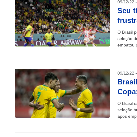
09/12/22 
Seu t
frust
O Brasil 
seleção d
empatou p
09/12/22 
Brasi
Copa;
O Brasil 
seleção b
após empa