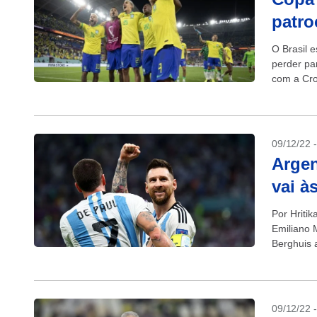
patro
O Brasil 
perder par
com a Cro
09/12/22 
Argen
vai à
Por Hriti
Emiliano M
Berghuis 
garantir a.
09/12/22 