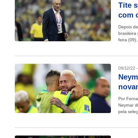
Tite 
com c
Depois de
brasileira
feira (09)
09/12/22 
Neyma
novam
Por Ferna
Neymar di
pela seleç
nas...