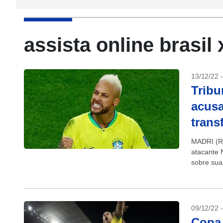
assista online brasil
13/12/22 
Tribu
acusa
trans
MADRI (Re
atacante 
sobre sua
que...
09/12/22 
Copa