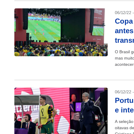
06/12/22 
Copa 
antes
trans
O Brasil g
mas muito
acontecer
06/12/22 
Portu
e int
A seleção
oitavas d