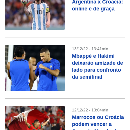
Argentina x Croácia:
online e de graça
13/12/22 - 13:41min
Mbappé e Hakimi
deixarão amizade de
lado para confronto
da semifinal
12/12/22 - 13:04min
Marrocos ou Croácia
podem vencer a