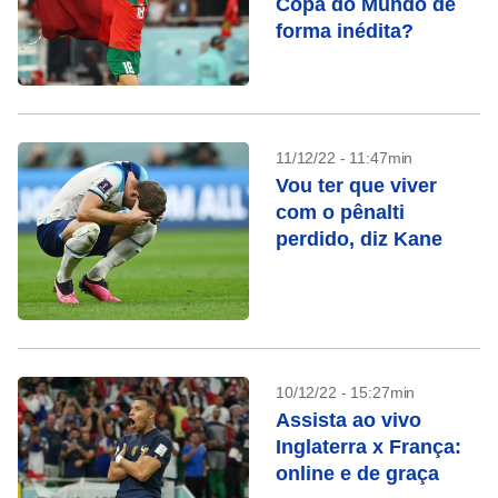
Copa do Mundo de
forma inédita?
11/12/22 - 11:47min
Vou ter que viver
com o pênalti
perdido, diz Kane
10/12/22 - 15:27min
Assista ao vivo
Inglaterra x França:
online e de graça