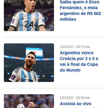
Saiba quem é Enzo
Fernández, o meia
argentino de R$ 562
milhões
13/12/22 - 18:17min
Argentina vence
Croácia por 3 x 0 e
vai à final da Copa
do Mundo
13/12/22 - 15:52min
Assista ao vivo