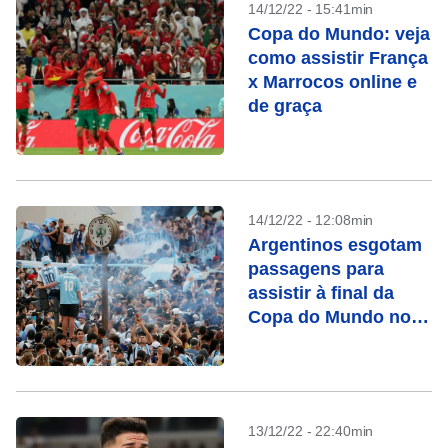
14/12/22 - 15:41min
Copa do Mundo: veja
como assistir França
x Marrocos online e
de graça
14/12/22 - 12:08min
Argentinos esgotam
passagens para
assistir à final da
Copa do Mundo no
Catar
13/12/22 - 22:40min