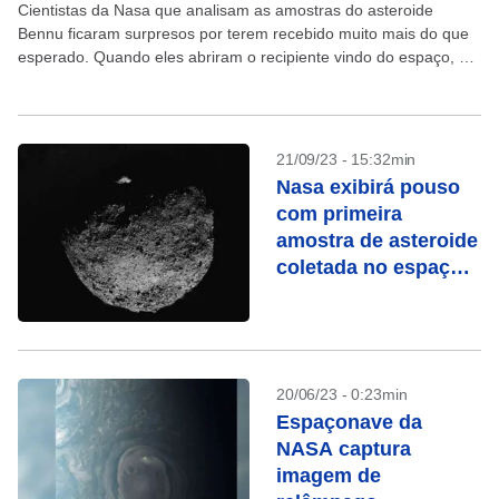
Cientistas da Nasa que analisam as amostras do asteroide
Bennu ficaram surpresos por terem recebido muito mais do que
esperado. Quando eles abriram o recipiente vindo do espaço, no
último dia 26, encontraram uma...
21/09/23 - 15:32min
Nasa exibirá pouso
com primeira
amostra de asteroide
coletada no espaço;
veja quando
20/06/23 - 0:23min
Espaçonave da
NASA captura
imagem de