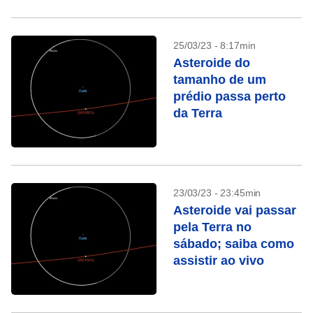
25/03/23 - 8:17min
Asteroide do
tamanho de um
prédio passa perto
da Terra
23/03/23 - 23:45min
Asteroide vai passar
pela Terra no
sábado; saiba como
assistir ao vivo