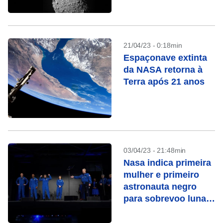
próxima semana
21/04/23 - 0:18min
Espaçonave extinta
da NASA retorna à
Terra após 21 anos
03/04/23 - 21:48min
Nasa indica primeira
mulher e primeiro
astronauta negro
para sobrevoo lunar
com a Artemis 2