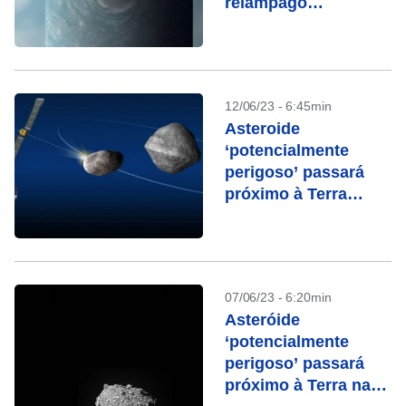
relâmpago
fantasmagórico em
Júpiter
12/06/23 - 6:45min
Asteroide
‘potencialmente
perigoso’ passará
próximo à Terra
nesta segunda-feira
07/06/23 - 6:20min
Asteróide
‘potencialmente
perigoso’ passará
próximo à Terra na