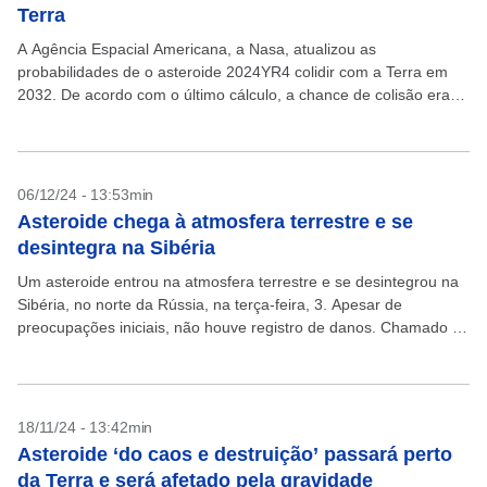
Terra
A Agência Espacial Americana, a Nasa, atualizou as
probabilidades de o asteroide 2024YR4 colidir com a Terra em
2032. De acordo com o último cálculo, a chance de colisão era
de 3,1% e, agora,...
06/12/24 - 13:53min
Asteroide chega à atmosfera terrestre e se
desintegra na Sibéria
Um asteroide entrou na atmosfera terrestre e se desintegrou na
Sibéria, no norte da Rússia, na terça-feira, 3. Apesar de
preocupações iniciais, não houve registro de danos. Chamado de
COWECP5, o objeto celeste foi...
18/11/24 - 13:42min
Asteroide ‘do caos e destruição’ passará perto
da Terra e será afetado pela gravidade