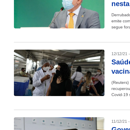
nesta
Derrubado
emite com
segue fora
reestabele
12/12/21 
Saúde
vacin
(Reuters)
recuperou
Covid-19 
foram reti
11/12/21 
Gover