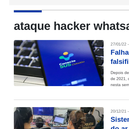
ataque hacker whats
27/01/22 
Falha
falsi
Depois de
de 2021, 
nesta sem
20/12/21 
Siste
do ar