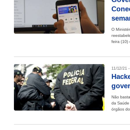
Cone
sema
O Ministé
reestabel
feira (10)
emissão d
11/12/21 
Hacke
gove
Não basta
da Saúde 
órgãos do
Segundo a