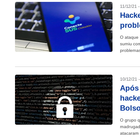
11/12/21 
Hack
probl
O ataque 
sumiu com
problemas 
10/12/21 
Após 
hacke
Bols
O grupo q
madrugada
atacaram 
ligados...