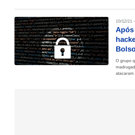
10/12/21 
Após 
hacke
Bols
O grupo q
madrugada
atacaram 
ligado...