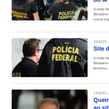
A onda de
Ministéri
outros ór
Polícia Fe
15/12/21 
Site 
A onda de
Ministéri
terminou. 
Federal foi
13/12/21 
Queir
ao si