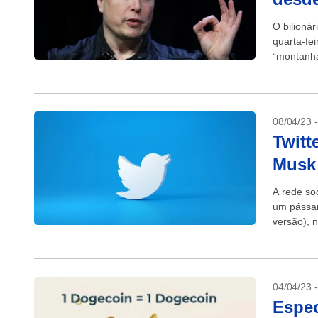
O bilioná
quarta-fe
“montanha
depois de 
08/04/23 
Twitt
Musk 
A rede soc
um pássar
versão), 
04/04/23 
Espec