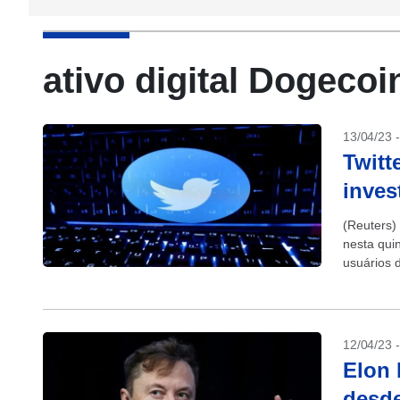
ativo digital Dogecoi
13/04/23 
Twitt
inves
(Reuters)
nesta quin
usuários 
12/04/23 
Elon 
desde