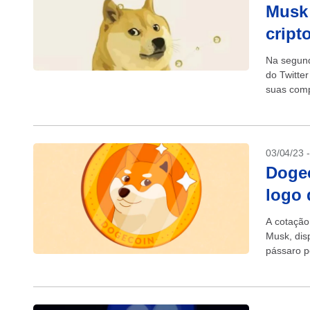
Musk 
cript
Na segund
do Twitte
suas compa
03/04/23 
Dogec
logo 
A cotação
Musk, disp
pássaro p
cripto...