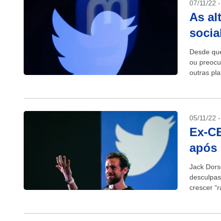
07/11/22 
As al
socia
Desde que
ou preocu
outras pl
o medo de
05/11/22 
Ex-CE
após
Jack Dors
desculpas 
crescer “
demitir...