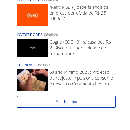
INVESTIDORES
06/08/26
“Refit: PGE-RJ pede falência da
empresa por dívida de R$ 25
bilhões”
INVESTIDORES
06/08/26
Cogna (COGN3) na casa dos R$
2: Risco ou Oportunidade de
turnaround?
ECONOMIA
06/08/26
Salário Mínimo 2027: Projeção
de reajuste impulsiona consumo
e desafia o Orçamento Federal
Mais Noticias