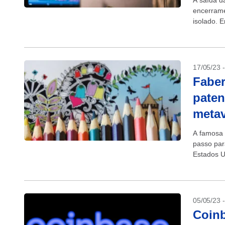
A saída d
encerrame
isolado. E
haver qua
17/05/23 
Faber
paten
meta
A famosa 
passo par
Estados U
05/05/23 
Coinb