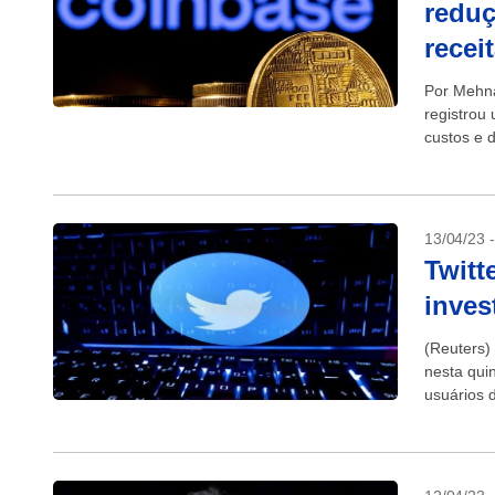
reduç
recei
Por Mehna
registrou 
custos e d
de seu...
13/04/23 
Twitt
inves
(Reuters)
nesta quin
usuários 