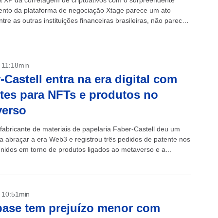
a XP da corretagem de criptoativos com o surpreendente
nto da plataforma de negociação Xtage parece um ato
ntre as outras instituições financeiras brasileiras, não parece
lquer desânimo com o...
- 11:18min
-Castell entra na era digital com
tes para NFTs e produtos no
verso
fabricante de materiais de papelaria Faber-Castell deu um
a abraçar a era Web3 e registrou três pedidos de patente nos
nidos em torno de produtos ligados ao metaverso e a...
- 10:51min
ase tem prejuízo menor com