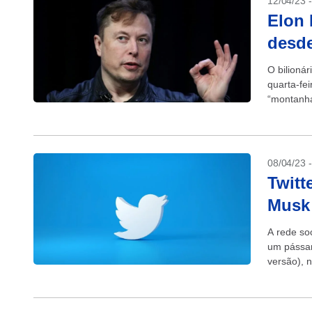
12/04/23 
Elon 
desde
O bilioná
quarta-fe
“montanha
depois de 
08/04/23 
Twitt
Musk 
A rede soc
um pássar
versão), 