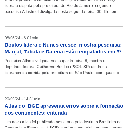
lidera a disputa pela prefeitura do Rio de Janeiro, segundo
pesquisa AtlasIntel divulgada nesta segunda-feira, 30. Ele tem
49% das intenções de voto contra...
08/08/24 - 8:01min
Boulos lidera e Nunes cresce, mostra pesquisa;
Marçal, Tabata e Datena estão empatados em 3º
Pesquisa Atlas divulgada nesta quinta-feira, 8, mostra o
deputado federal Guilherme Boulos (PSOL-SP) ainda na
liderança da corrida pela prefeitura de São Paulo, com quase oito
pontos porcentuais a mais que o atual prefeito...
20/06/24 - 14:51min
Atlas do IBGE apresenta erros sobre a formação
dos continentes; entenda
Um novo atlas foi publicado neste ano pelo Instituto Brasileiro de
Geografia e Estatística (IBGE), porém o material apresenta erros