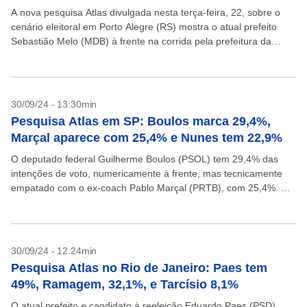
A nova pesquisa Atlas divulgada nesta terça-feira, 22, sobre o
cenário eleitoral em Porto Alegre (RS) mostra o atual prefeito
Sebastião Melo (MDB) à frente na corrida pela prefeitura da
capital gaúcha, com 55,5%...
30/09/24 - 13:30min
Pesquisa Atlas em SP: Boulos marca 29,4%,
Marçal aparece com 25,4% e Nunes tem 22,9%
O deputado federal Guilherme Boulos (PSOL) tem 29,4% das
intenções de voto, numericamente à frente, mas tecnicamente
empatado com o ex-coach Pablo Marçal (PRTB), com 25,4%. O
atual prefeito Ricardo Nunes (MDB) aparece com...
30/09/24 - 12:24min
Pesquisa Atlas no Rio de Janeiro: Paes tem
49%, Ramagem, 32,1%, e Tarcísio 8,1%
O atual prefeito e candidato à reeleição Eduardo Paes (PSD)