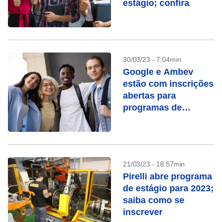
estágio; confira
30/03/23 - 7:04min
Google e Ambev
estão com inscrições
abertas para
programas de
estágio
21/03/23 - 18:57min
Pirelli abre programa
de estágio para 2023;
saiba como se
inscrever