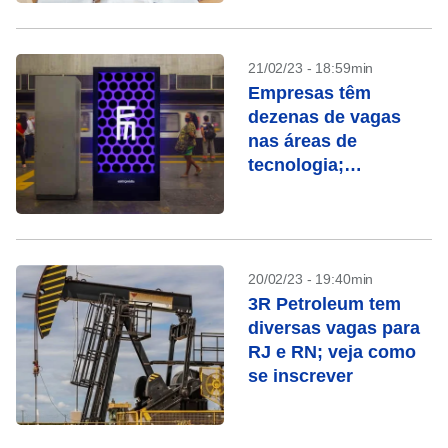
21/02/23 - 18:59min
Empresas têm
dezenas de vagas
nas áreas de
tecnologia;
candidate-se
20/02/23 - 19:40min
3R Petroleum tem
diversas vagas para
RJ e RN; veja como
se inscrever