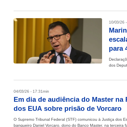
10/03/26 
Marin
escal
para 
Declaraçõ
dos Deput
04/03/26 - 17:31min
Em dia de audiência do Master na 
dos EUA sobre prisão de Vorcaro
O Supremo Tribunal Federal (STF) comunicou à Justiça dos Est
banqueiro Daniel Vorcaro, dono do Banco Master, na terceira 