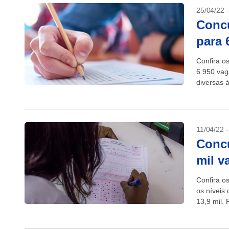
25/04/22 
Concu
para 
Confira o
6.950 vag
diversas 
Saúde do 
11/04/22 
Concu
mil v
Confira o
os níveis
13,9 mil. 