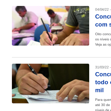
04/04/22 
Concu
com s
Oito conc
os níveis
Veja as o
Salário: R
31/03/22 
Concu
todo 
mil
Para quem
até 30 de 
níveis de 