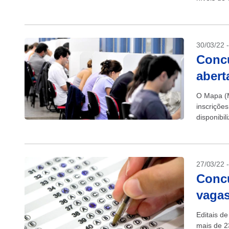
30/03/22 
Concu
abert
O Mapa (M
inscriçõe
disponibi
cadastro d
27/03/22 
Concu
vagas
Editais d
mais de 2