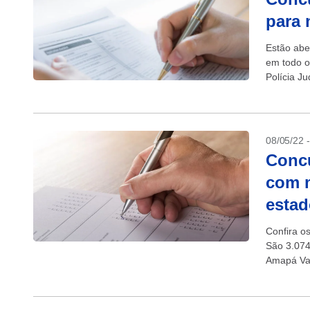
para 
Estão abe
em todo o
Polícia Ju
08/05/22 
Concu
com m
esta
Confira os
São 3.074
Amapá Vag
Inscrições