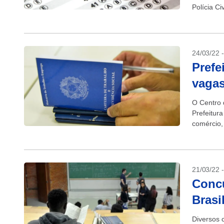
Polícia Ci
24/03/22 
Prefe
vaga
O Centro 
Prefeitur
comércio,
21/03/22 
Concu
Brasi
Diversos 