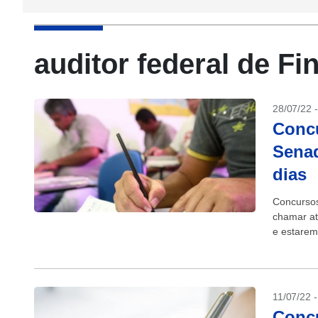
auditor federal de Fi
28/07/22 
Concu
Senad
dias
Concursos
chamar at
e estarem
devem mov
11/07/22 
Concu