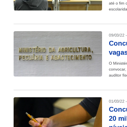
até o fim
escolarid
deles: +IP
09/03/22 
Concu
vagas
O Ministé
convocar,
auditor fi
Fiscais Ag
01/03/22 
Concu
20 mi