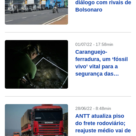
diálogo com rivais de
Bolsonaro
01/07/22 - 17:58min
Caranguejo-
ferradura, um ‘fóssil
vivo’ vital para a
segurança das
vacinas
28/06/22 - 8:48min
ANTT atualiza piso
do frete rodoviário;
reajuste médio vai de