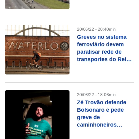
20/06/22 - 20:40min
Greves no sistema
ferroviário devem
paralisar rede de
transportes do Reino
Unido
20/06/22 - 18:06min
Zé Trovão defende
Bolsonaro e pede
greve de
caminhoneiros
contra aumento do