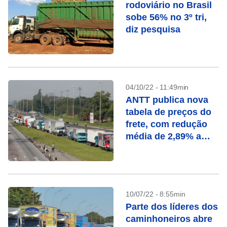
rodoviário no Brasil
sobe 56% no 3º tri,
diz pesquisa
04/10/22 - 11:49min
ANTT publica nova
tabela de preços do
frete, com redução
média de 2,89% a
3,68%
10/07/22 - 8:55min
Parte dos líderes dos
caminhoneiros abre