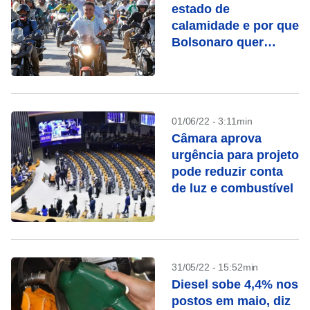
estado de
calamidade e por que
Bolsonaro quer
decretá-lo
01/06/22 - 3:11min
Câmara aprova
urgência para projeto
pode reduzir conta
de luz e combustível
31/05/22 - 15:52min
Diesel sobe 4,4% nos
postos em maio, diz