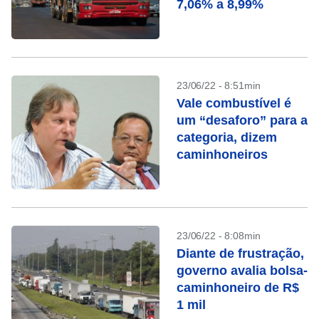
7,06% a 8,99%
23/06/22 - 8:51min
Vale combustível é
um “desaforo” para a
categoria, dizem
caminhoneiros
23/06/22 - 8:08min
Diante de frustração,
governo avalia bolsa-
caminhoneiro de R$
1 mil