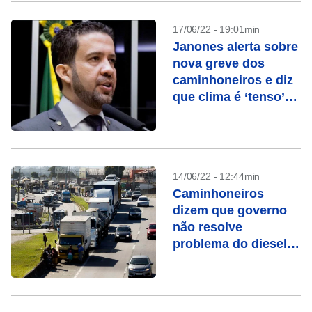
17/06/22 - 19:01min
Janones alerta sobre
nova greve dos
caminhoneiros e diz
que clima é ‘tenso’
entre lideranças
14/06/22 - 12:44min
Caminhoneiros
dizem que governo
não resolve
problema do diesel e
falam em greve