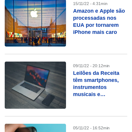
15/11/22 - 4:31min
Amazon e Apple são
processadas nos
EUA por tornarem
iPhone mais caro
09/11/22 - 20:12min
Leilões da Receita
têm smartphones,
instrumentos
musicais e
Macbooks
05/11/22 - 16:52min