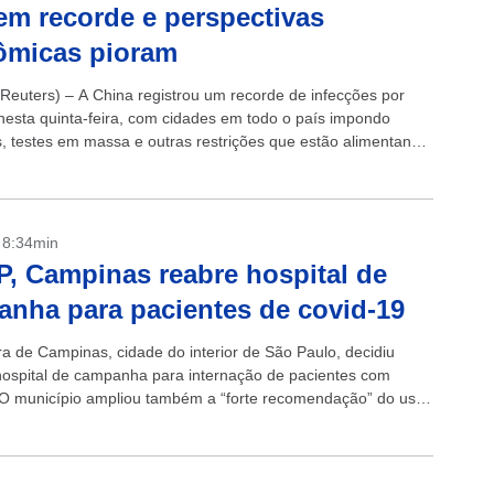
em recorde e perspectivas
ômicas pioram
euters) – A China registrou um recorde de infecções por
nesta quinta-feira, com cidades em todo o país impondo
, testes em massa e outras restrições que estão alimentando
ão e...
- 8:34min
, Campinas reabre hospital de
nha para pacientes de covid-19
ra de Campinas, cidade do interior de São Paulo, decidiu
 hospital de campanha para internação de pacientes com
 O município ampliou também a “forte recomendação” do uso
, já...