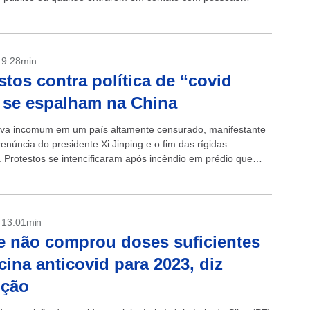
s, disseram autoridades...
- 9:28min
stos contra política de “covid
 se espalham na China
tiva incomum em um país altamente censurado, manifestante
enúncia do presidente Xi Jinping e o fim das rígidas
s. Protestos se intencificaram após incêndio em prédio que
pessoas.Manifestações contra...
- 13:01min
 não comprou doses suficientes
cina anticovid para 2023, diz
ição