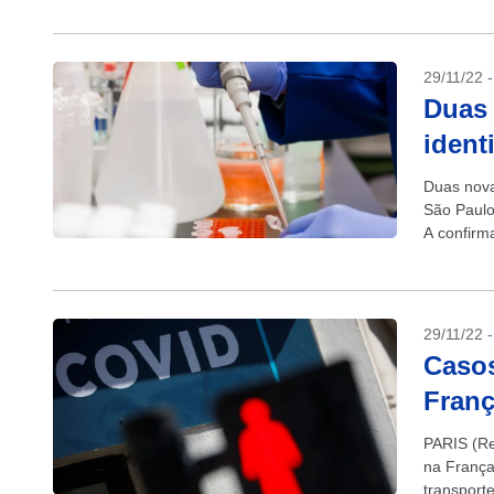
29/11/22 
Duas 
ident
Duas nova
São Paulo
A confirm
casos de..
29/11/22 
Casos
Franç
PARIS (Re
na França
transport