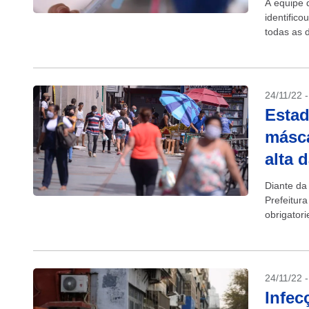
A equipe d
identific
todas as 
24/11/22 
Estad
másca
alta 
Diante da
Prefeitura
obrigatori
24/11/22 
Infec