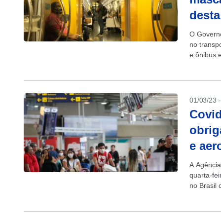
desta
O Governo
no transp
e ônibus e
01/03/23 
Covid
obrig
e aer
A Agência
quarta-fe
no Brasil
porém, ma