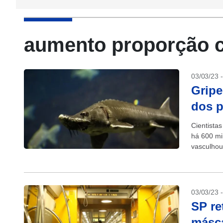
aumento proporção 
03/03/23 
Gripe
dos p
Cientista
há 600 mi
vasculhou
03/03/23 
SP re
másca