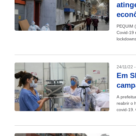
ating
econ
PEQUIM (R
Covid-19 
lockdowns
a frustraç
24/11/22 
Em SP
campa
A prefeitu
reabrir o
covid-19.
de máscara