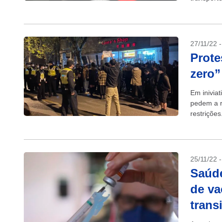
vulnerávei
27/11/22 
Prote
zero”
Em inivia
pedem a r
restriçõe
matou 10 
25/11/22 
Saúde
de va
trans