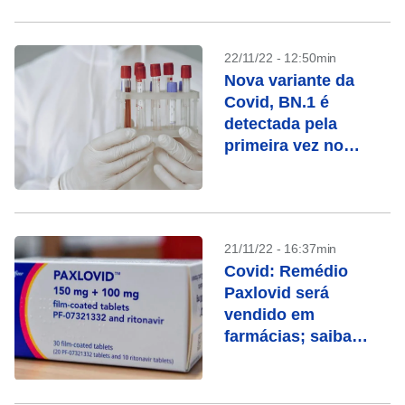
economia
22/11/22 - 12:50min
Nova variante da
Covid, BN.1 é
detectada pela
primeira vez no
Brasil
21/11/22 - 16:37min
Covid: Remédio
Paxlovid será
vendido em
farmácias; saiba
quando ele é
indicado