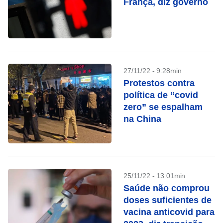
França, diz governo
27/11/22 - 9:28min
Protestos contra
política de “covid
zero” se espalham
na China
25/11/22 - 13:01min
Saúde não comprou
doses suficientes de
vacina anticovid para