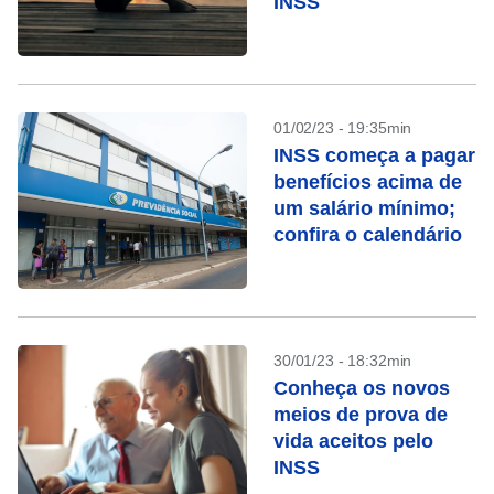
INSS
01/02/23 - 19:35min
INSS começa a pagar
benefícios acima de
um salário mínimo;
confira o calendário
30/01/23 - 18:32min
Conheça os novos
meios de prova de
vida aceitos pelo
INSS