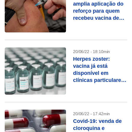
amplia aplicação do
reforço para quem
recebeu vacina de
dose única
20/06/22 - 18:10min
Herpes zoster:
vacina já está
disponível em
clínicas particulares
do Brasil
20/06/22 - 17:42min
Covid-19: venda de
cloroquina e