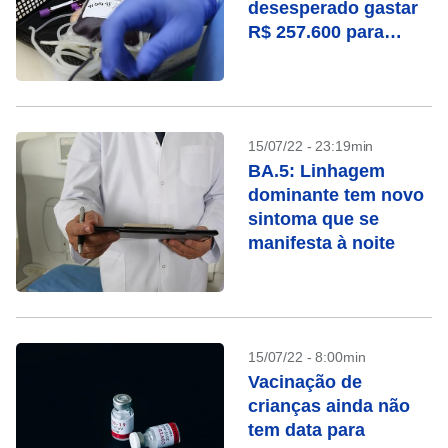
desesperado gastar
R$ 257.600 para
“lavar” o sangue na
Alemanha
15/07/22 - 23:19min
BA.5: Linhagem
dominante tem novo
sintoma que se
manifesta à noite
15/07/22 - 8:00min
Vacinação de
crianças ainda não
tem data para