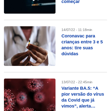
começar
14/07/22 - 11:18min
Coronavac para
crianças entre 3 e 5
anos: tire suas
dúvidas
13/07/22 - 22:45min
Variante BA.5: “A
pior versão do vírus
da Covid que já
vimos”, alerta