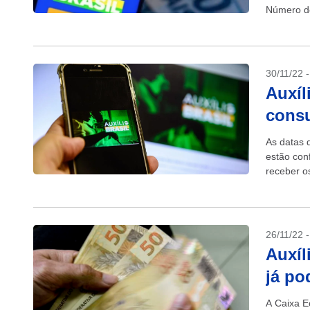
Número de
com NIS..
30/11/22 
Auxíl
consu
As datas 
estão con
receber o
Transição,
26/11/22 
Auxíl
já po
A Caixa E