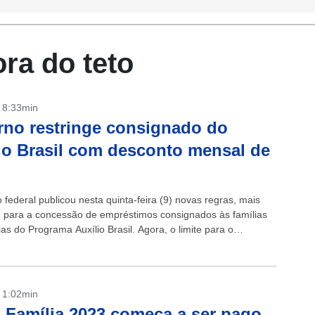
ora do teto
- 8:33min
no restringe consignado do
io Brasil com desconto mensal de
federal publicou nesta quinta-feira (9) novas regras, mais
as, para a concessão de empréstimos consignados às famílias
ias do Programa Auxílio Brasil. Agora, o limite para o
mensal no benefício será...
- 1:02min
 Família 2023 começa a ser pago