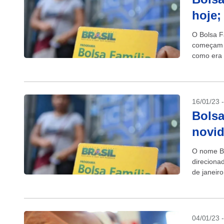
hoje;
O Bolsa F
começam a 
como era n
16/01/23 
Bolsa
novid
O nome Bol
direciona
de janeiro
04/01/23 