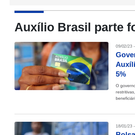
Auxílio Brasil parte f
09/02/23 
Gover
Auxíl
5%
O governo 
restritiv
beneficiár
desconto 
18/01/23 
Bolsa