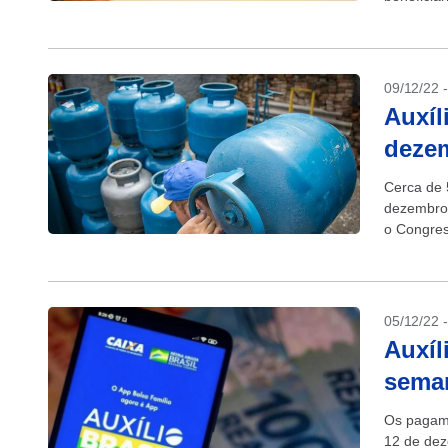
09/12/22 
Auxíl
dezem
Cerca de 
dezembro,
o Congres
Transição,
05/12/22 
Auxíl
seman
Os pagame
12 de dez