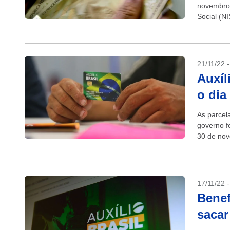
novembro 
Social (N
R$ 600, qu
21/11/22 
Auxíl
o dia
As parcel
governo fe
30 de nov
17/11/22 
Benef
sacar