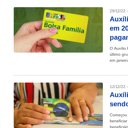
29/12/22 
Auxíl
em 20
paga
O Auxílio
último gr
em janeir
12/12/22 
Auxíl
sendo
Começou a
beneficiar
beneficiár