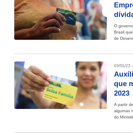
Empré
dívid
O governo 
Brasil qu
de Desenv
o tema es
03/01/23 
Auxíl
que m
2023
A partir d
algumas m
do Ministé