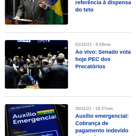
referência à dispensa
do teto
02/12/21 - 8:58min
Ao vivo: Senado vota
hoje PEC dos
Precatórios
30/11/21 - 18:37min
Auxílio emergencial:
Cobrança de
pagamento indevido