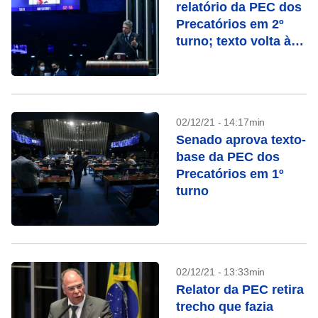
relatório da PEC dos
Precatórios em 2º
turno; texto volta à
Câmara
02/12/21 - 14:17min
Senado aprova texto-
base da PEC dos
Precatórios em 1º
turno
02/12/21 - 13:33min
Relator da PEC retira
trecho que fazia