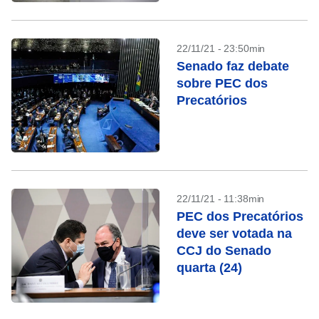
22/11/21 - 23:50min
Senado faz debate
sobre PEC dos
Precatórios
22/11/21 - 11:38min
PEC dos Precatórios
deve ser votada na
CCJ do Senado
quarta (24)