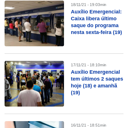
18/11/21 - 19:03min
Auxílio Emergencial:
Caixa libera último
saque do programa
nesta sexta-feira (19)
17/11/21 - 18:10min
Auxílio Emergencial
tem últimos 2 saques
hoje (18) e amanhã
(19)
16/11/21 - 18:51min