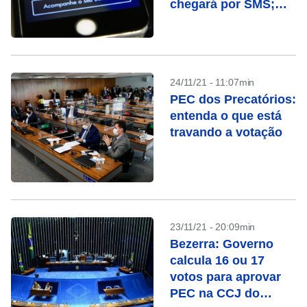
chegará por SMS;
fique atento
24/11/21 - 11:07min
PEC dos Precatórios:
entenda o que está
travando a votação
23/11/21 - 20:09min
Bezerra: Governo
calcula 16 ou 17
votos para aprovar
PEC na CCJ do