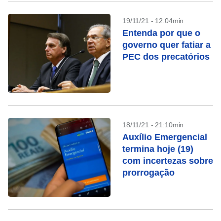
19/11/21 - 12:04min
Entenda por que o
governo quer fatiar a
PEC dos precatórios
18/11/21 - 21:10min
Auxílio Emergencial
termina hoje (19)
com incertezas sobre
prorrogação