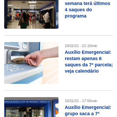
semana terá últimos
4 saques do
programa
10/11/21 - 21:10min
Auxílio Emergencial:
restam apenas 6
saques da 7ª parcela;
veja calendário
10/11/21 - 17:56min
Auxílio Emergencial:
grupo saca a 7ª