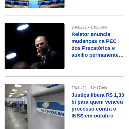
Senado
23/11/21 - 19:26min
Relator anuncia
mudanças na PEC
dos Precatórios e
auxílio permanente
de R$400
23/11/21 - 12:17min
Justiça libera R$ 1,33
bi para quem venceu
processo contra o
INSS em outubro