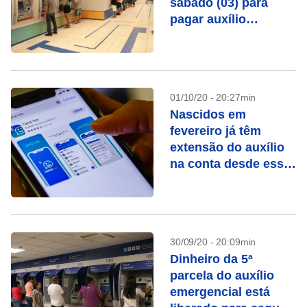
sábado (03) para
pagar auxílio
emergencial e FGTS
01/10/20 - 20:27min
Nascidos em
fevereiro já têm
extensão do auxílio
na conta desde essa
segunda-feira (05)
30/09/20 - 20:09min
Dinheiro da 5ª
parcela do auxílio
emergencial está