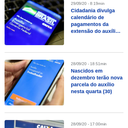
29/09/20 - 8:19min
Cidadania divulga
calendário de
pagamentos da
extensão do auxílio
emergencial
28/09/20 - 18:51min
Nascidos em
dezembro terão nova
parcela do auxílio
nesta quarta (30)
28/09/20 - 17:00min