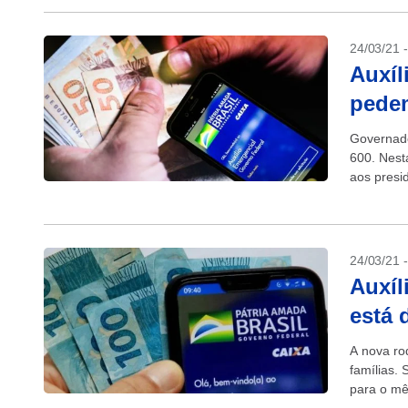
24/03/21 
Auxíl
pedem
Governado
600. Nest
aos presi
aprovação
24/03/21 
Auxíl
está 
A nova ro
famílias.
para o mês