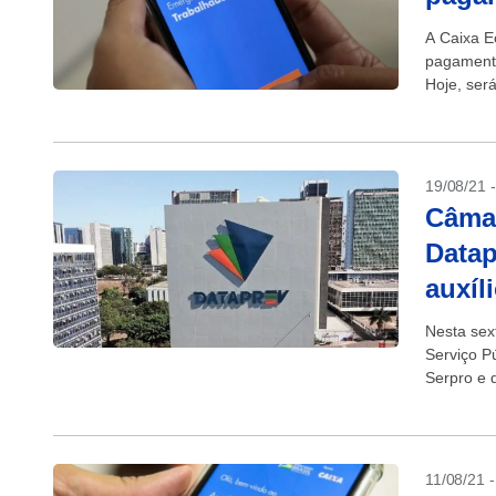
A Caixa E
pagamento
Hoje, ser
janeiro. A
19/08/21 
Câmar
Datap
auxíl
Nesta sex
Serviço P
Serpro e 
emergenci
11/08/21 