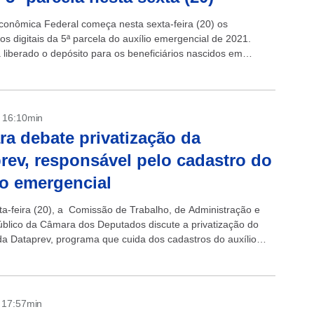
conômica Federal começa nesta sexta-feira (20) os
s digitais da 5ª parcela do auxílio emergencial de 2021.
á liberado o depósito para os beneficiários nascidos em
 data para o...
- 16:10min
a debate privatização da
rev, responsável pelo cadastro do
io emergencial
ta-feira (20), a Comissão de Trabalho, de Administração e
úblico da Câmara dos Deputados discute a privatização do
da Dataprev, programa que cuida dos cadastros do auxílio
al. O debate...
- 17:57min