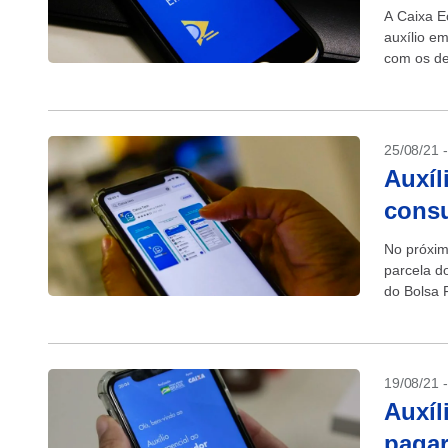
A Caixa E
auxílio e
com os de
será...
25/08/21 
Auxíl
consu
No próxim
parcela do
do Bolsa F
19/08/21 
Auxíl
pagar