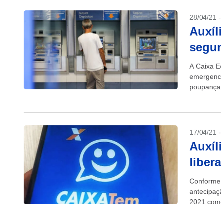
28/04/21 
Auxíl
segun
A Caixa E
emergenci
poupança 
nasceu...
17/04/21 
Auxíl
liber
Conforme 
antecipaç
2021 come
retirar os 