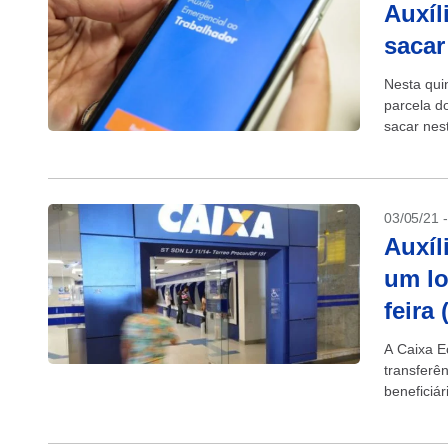
Auxíl
sacar
Nesta quin
parcela d
sacar nes
saque...
03/05/21 
Auxíl
um lo
feira 
A Caixa E
transferê
beneficiá
instituiçã