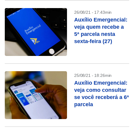
26/08/21 - 17:43min
Auxílio Emergencial:
veja quem recebe a
5ª parcela nesta
sexta-feira (27)
25/08/21 - 18:26min
Auxílio Emergencial:
veja como consultar
se você receberá a 6ª
parcela