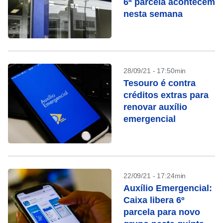
6ª parcela acontecem
nesta semana
28/09/21 - 17:50min
Tesouro é contra
créditos extras para
renovar auxílio
emergencial
22/09/21 - 17:24min
Auxílio Emergencial:
Caixa libera 6º
parcela para novo