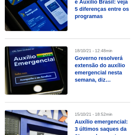
e Auxílio Brasil: veja
5 diferenças entre os
programas
18/10/21 - 12:48min
Governo resolverá
extensão do auxílio
emergencial nesta
semana, diz
Bolsonaro
15/10/21 - 18:52min
Auxílio emergencial:
3 últimos saques da