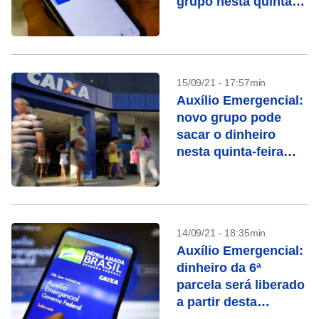
grupo nesta quinta
(23)
15/09/21 - 17:57min
Auxílio Emergencial:
novo grupo pode
sacar o dinheiro
nesta quinta-feira
(16), confira
14/09/21 - 18:35min
Auxílio Emergencial:
dinheiro da 6ª
parcela será liberado
a partir desta