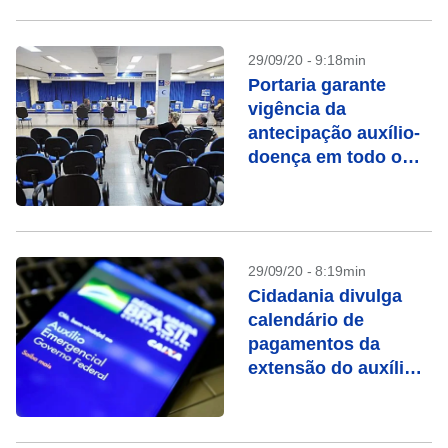
29/09/20 - 9:18min
Portaria garante
vigência da
antecipação auxílio-
doença em todo o
País
29/09/20 - 8:19min
Cidadania divulga
calendário de
pagamentos da
extensão do auxílio
emergencial