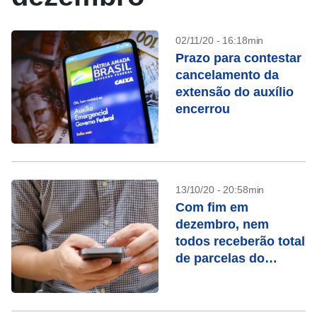
02/11/20 - 16:18min
Prazo para contestar
cancelamento da
extensão do auxílio
encerrou
13/10/20 - 20:58min
Com fim em
dezembro, nem
todos receberão total
de parcelas do
auxílio emergencial