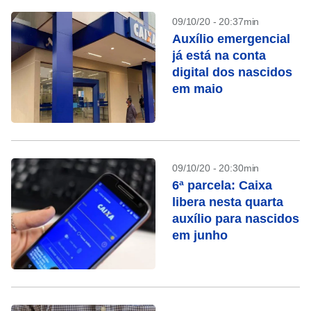
09/10/20 - 20:37min
Auxílio emergencial
já está na conta
digital dos nascidos
em maio
09/10/20 - 20:30min
6ª parcela: Caixa
libera nesta quarta
auxílio para nascidos
em junho