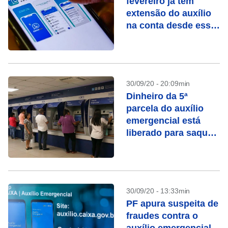
fevereiro já têm
extensão do auxílio
na conta desde essa
segunda-feira (05)
30/09/20 - 20:09min
Dinheiro da 5ª
parcela do auxílio
emergencial está
liberado para saque
aos nascidos em
maio
30/09/20 - 13:33min
PF apura suspeita de
fraudes contra o