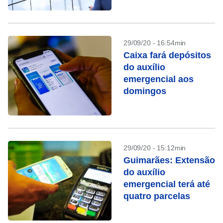
29/09/20 - 16:54min
Caixa fará depósitos
do auxílio
emergencial aos
domingos
29/09/20 - 15:12min
Guimarães: Extensão
do auxílio
emergencial terá até
quatro parcelas