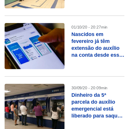
emergencial e FGTS
01/10/20 - 20:27min
Nascidos em
fevereiro já têm
extensão do auxílio
na conta desde essa
segunda-feira (05)
30/09/20 - 20:09min
Dinheiro da 5ª
parcela do auxílio
emergencial está
liberado para saque
aos nascidos em