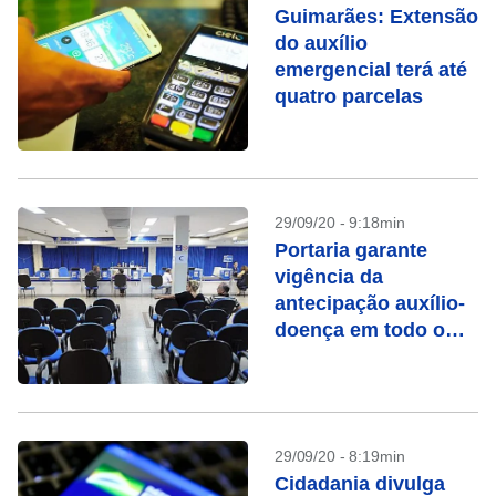
Guimarães: Extensão
do auxílio
emergencial terá até
quatro parcelas
29/09/20 - 9:18min
Portaria garante
vigência da
antecipação auxílio-
doença em todo o
País
29/09/20 - 8:19min
Cidadania divulga