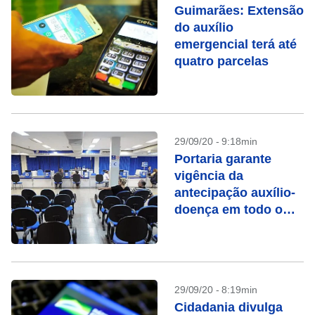
Guimarães: Extensão
do auxílio
emergencial terá até
quatro parcelas
29/09/20 - 9:18min
Portaria garante
vigência da
antecipação auxílio-
doença em todo o
País
29/09/20 - 8:19min
Cidadania divulga