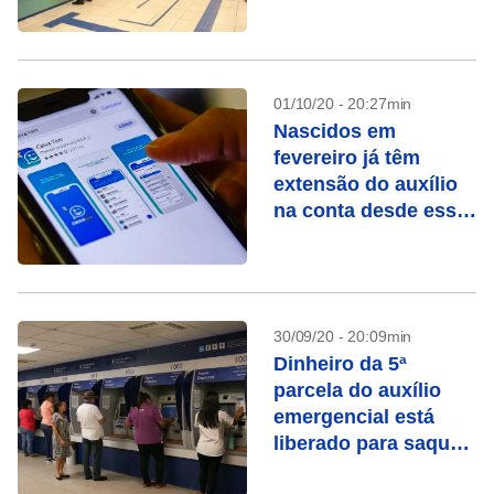
emergencial e FGTS
01/10/20 - 20:27min
Nascidos em
fevereiro já têm
extensão do auxílio
na conta desde essa
segunda-feira (05)
30/09/20 - 20:09min
Dinheiro da 5ª
parcela do auxílio
emergencial está
liberado para saque
aos nascidos em