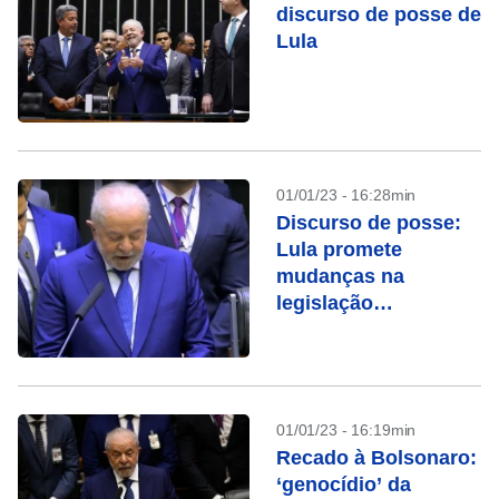
discurso de posse de
Lula
01/01/23 - 16:28min
Discurso de posse:
Lula promete
mudanças na
legislação
trabalhista, no INSS
e no decreto das
armas
01/01/23 - 16:19min
Recado à Bolsonaro:
‘genocídio’ da