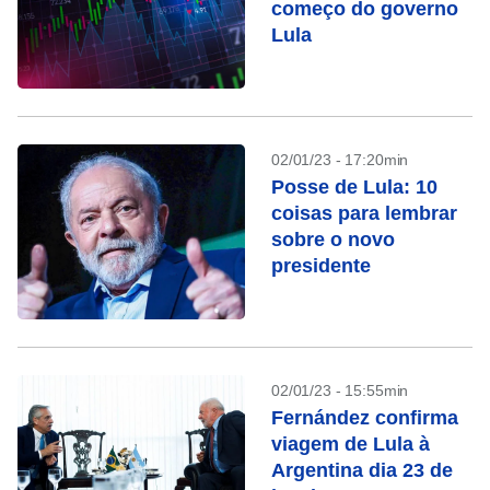
começo do governo
Lula
02/01/23 - 17:20min
Posse de Lula: 10
coisas para lembrar
sobre o novo
presidente
02/01/23 - 15:55min
Fernández confirma
viagem de Lula à
Argentina dia 23 de