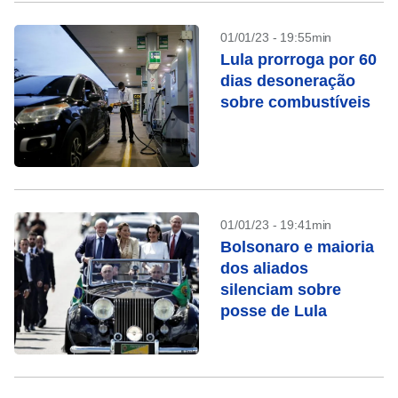
01/01/23 - 19:55min
Lula prorroga por 60
dias desoneração
sobre combustíveis
01/01/23 - 19:41min
Bolsonaro e maioria
dos aliados
silenciam sobre
posse de Lula