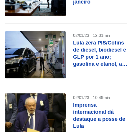
janeiro
02/01/23 - 12:31min
Lula zera PIS/Cofins
de diesel, biodiesel e
GLP por 1 ano;
gasolina e etanol, até
28/02
02/01/23 - 10:49min
Imprensa
internacional dá
destaque a posse de
Lula