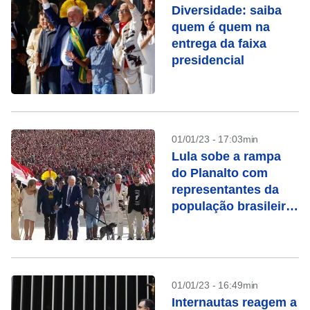
Diversidade: saiba
quem é quem na
entrega da faixa
presidencial
01/01/23 - 17:03min
Lula sobe a rampa
do Planalto com
representantes da
população brasileira
e a vira-lata
Resistência
01/01/23 - 16:49min
Internautas reagem a