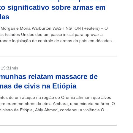
to significativo sobre armas em
das
d Morgan e Moira Warburton WASHINGTON (Reuters) – O
s Estados Unidos deu um passo inicial para aprovar a
grande legislação de controle de armas do país em décadas
ira,...
- 19:31min
munhas relatam massacre de
nas de civis na Etiópia
ntes de um ataque na região de Oromia afirmam que alvos
re eram membros da etnia Amhara, uma minoria na área. O
ministro da Etiópia, Abiy Ahmed, condenou a violência.O
inistro da Etiópia,...