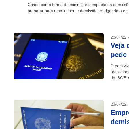
Criado como forma de minimizar o impacto da demissão,
preparar para uma iminente demissão, obrigando a empr
28/07/22 
Veja 
pede
O país vi
brasileir
do IBGE. 
23/07/22 
Empre
demis