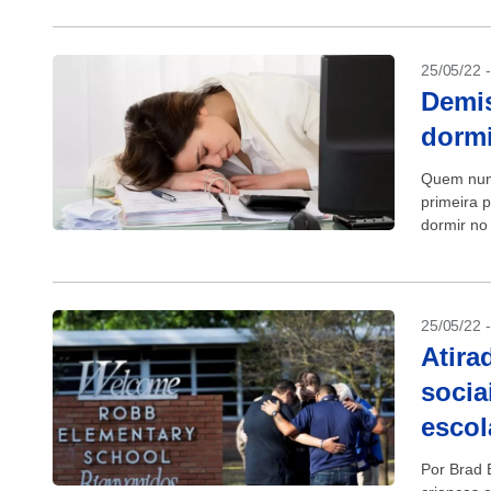
25/05/22 
Demis
dormi
Quem nunc
primeira 
dormir no
do caso,..
25/05/22 
Atira
socia
escol
Por Brad 