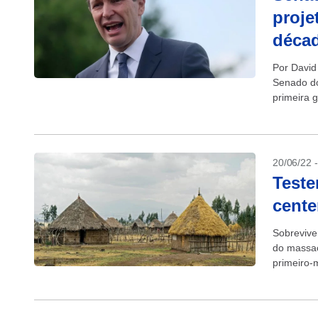
proje
déca
Por Davi
Senado do
primeira 
na terça-fe
20/06/22 
Teste
cente
Sobrevive
do massac
primeiro-
primeiro-m