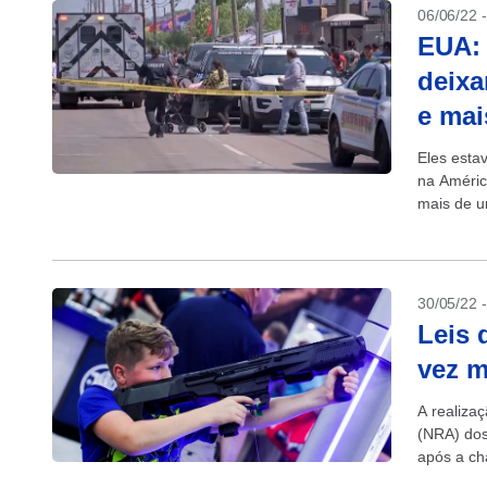
06/06/22 
EUA: 
deixa
e mai
Eles esta
na Améric
mais de u
30/05/22 
Leis 
vez m
A realiza
(NRA) dos
após a ch
mortos...