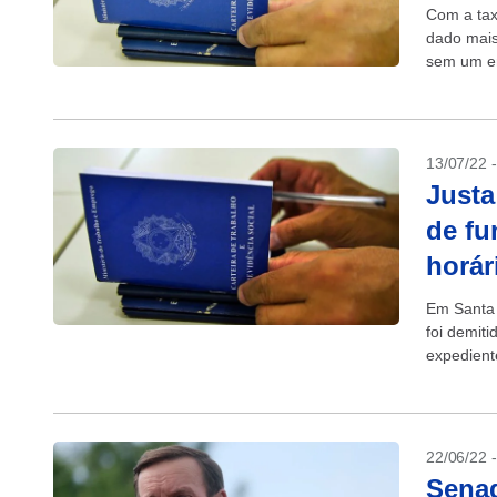
Com a tax
dado mais
sem um em
13/07/22 
Justa
de fu
horár
Em Santa 
foi demiti
expedient
manteve..
22/06/22 
Sena