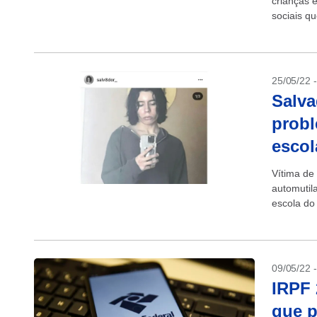
crianças 
sociais qu
25/05/22 
Salva
probl
escol
Vítima de 
automutil
escola do 
similares 
09/05/22 
IRPF 
que 