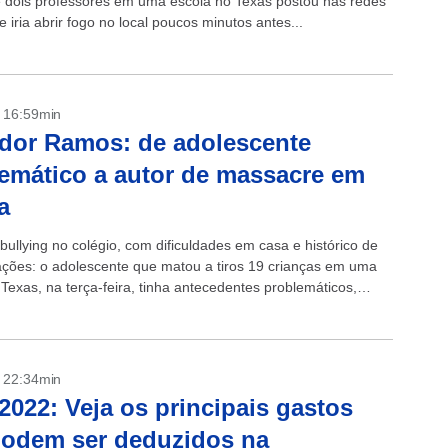
e dois professores em uma escola no Texas postou nas redes
e iria abrir fogo no local poucos minutos antes...
- 16:59min
dor Ramos: de adolescente
emático a autor de massacre em
a
bullying no colégio, com dificuldades em casa e histórico de
ações: o adolescente que matou a tiros 19 crianças em uma
Texas, na terça-feira, tinha antecedentes problemáticos,
aos de...
- 22:34min
2022: Veja os principais gastos
podem ser deduzidos na