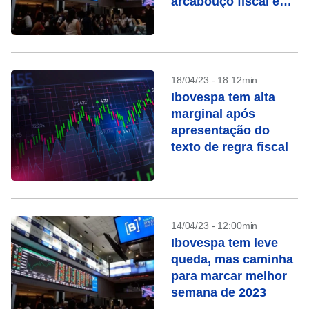
arcabouço fiscal e
queda de Vale
18/04/23 - 18:12min
Ibovespa tem alta
marginal após
apresentação do
texto de regra fiscal
14/04/23 - 12:00min
Ibovespa tem leve
queda, mas caminha
para marcar melhor
semana de 2023