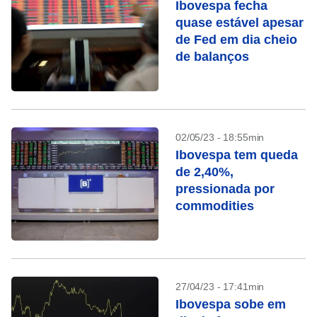
Ibovespa fecha
quase estável apesar
de Fed em dia cheio
de balanços
02/05/23 - 18:55min
Ibovespa tem queda
de 2,40%,
pressionada por
commodities
27/04/23 - 17:41min
Ibovespa sobe em