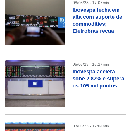
08/05/23 - 17:07min
Ibovespa fecha em
alta com suporte de
commodities;
Eletrobras recua
05/05/23 - 15:27min
Ibovespa acelera,
sobe 2,87% e supera
os 105 mil pontos
03/05/23 - 17:04min