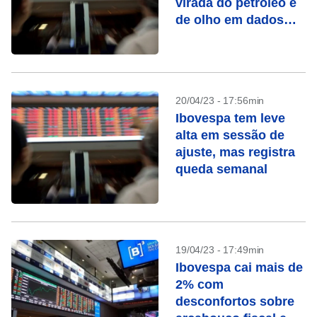
virada do petróleo e
de olho em dados
dos EUA
20/04/23 - 17:56min
Ibovespa tem leve
alta em sessão de
ajuste, mas registra
queda semanal
19/04/23 - 17:49min
Ibovespa cai mais de
2% com
desconfortos sobre