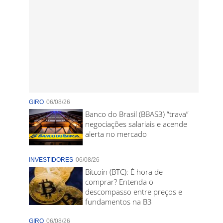
GIRO
06/08/26
Banco do Brasil (BBAS3) “trava”
negociações salariais e acende
alerta no mercado
INVESTIDORES
06/08/26
Bitcoin (BTC): É hora de
comprar? Entenda o
descompasso entre preços e
fundamentos na B3
GIRO
06/08/26