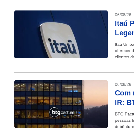
06/08/26 
Itaú 
Legen
Itaú Unib
oferecend
clientes d
06/08/26 
Com m
IR: B
BTG Pactu
pessoas fí
debênture