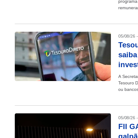
programa 
remunerar
05/08/26 
Tesou
saiba
inves
A Secreta
Tesouro Di
ou bancos
05/08/26 
FII G
galpã