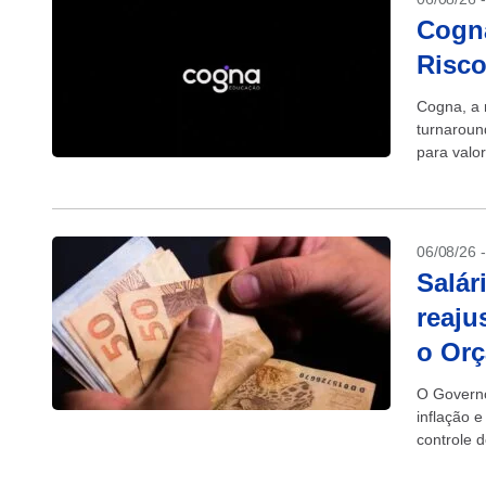
Cogna
Risco
Cogna, a 
turnaroun
para valo
06/08/26 
Salár
reaju
o Orç
O Governo
inflação e
controle 