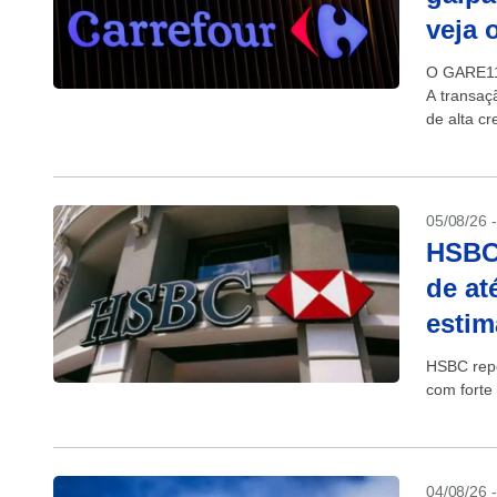
veja 
O GARE11 
A transaçã
de alta cr
05/08/26 
HSBC
de at
estim
HSBC repo
com forte
04/08/26 