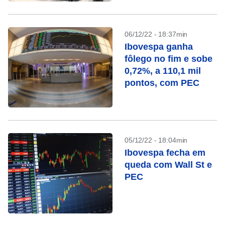
06/12/22 - 18:37min
Ibovespa ganha
fôlego no fim e sobe
0,72%, a 110,1 mil
pontos, com PEC
05/12/22 - 18:04min
Ibovespa fecha em
queda com Wall St e
PEC