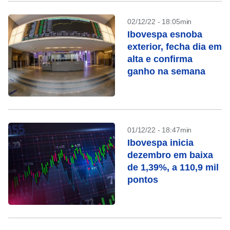
02/12/22 - 18:05min
Ibovespa esnoba
exterior, fecha dia em
alta e confirma
ganho na semana
01/12/22 - 18:47min
Ibovespa inicia
dezembro em baixa
de 1,39%, a 110,9 mil
pontos