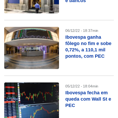
e bancos
06/12/22 - 18:37min
Ibovespa ganha
fôlego no fim e sobe
0,72%, a 110,1 mil
pontos, com PEC
05/12/22 - 18:04min
Ibovespa fecha em
queda com Wall St e
PEC