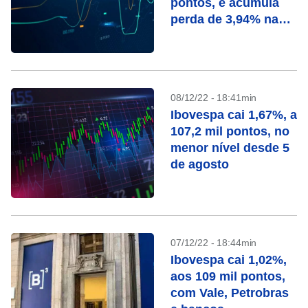
pontos, e acumula
perda de 3,94% na
semana
08/12/22 - 18:41min
Ibovespa cai 1,67%, a
107,2 mil pontos, no
menor nível desde 5
de agosto
07/12/22 - 18:44min
Ibovespa cai 1,02%,
aos 109 mil pontos,
com Vale, Petrobras