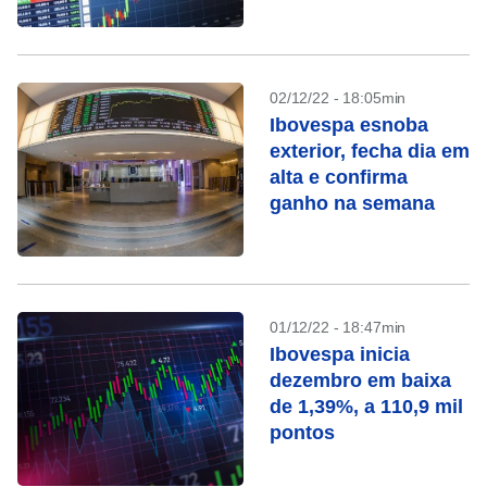
02/12/22 - 18:05min
Ibovespa esnoba
exterior, fecha dia em
alta e confirma
ganho na semana
01/12/22 - 18:47min
Ibovespa inicia
dezembro em baixa
de 1,39%, a 110,9 mil
pontos