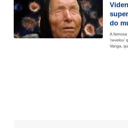
Viden
super
do m
A famosa 
‘revelou’
Vanga, que