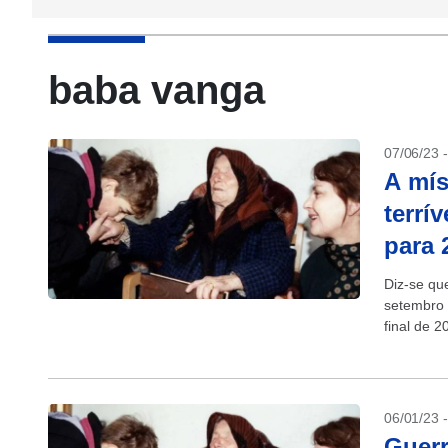
baba vanga
07/06/23 
A mís
terrí
para 
Diz-se qu
setembro 
final de 
06/01/23 
Guerr