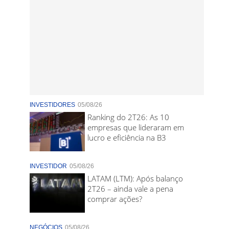
INVESTIDORES
05/08/26
Ranking do 2T26: As 10
empresas que lideraram em
lucro e eficiência na B3
INVESTIDOR
05/08/26
LATAM (LTM): Após balanço
2T26 – ainda vale a pena
comprar ações?
NEGÓCIOS
05/08/26