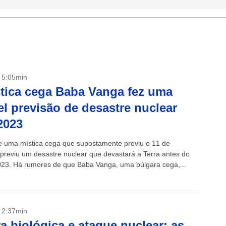
- 5:05min
tica cega Baba Vanga fez uma
vel previsão de desastre nuclear
2023
e uma mística cega que supostamente previu o 11 de
previu um desastre nuclear que devastará a Terra antes do
2023. Há rumores de que Baba Vanga, uma búlgara cega,...
- 2:37min
a biológica e ataque nuclear: as