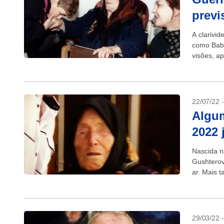
previ
A clarivi
como Baba
visões, a
1996,...
22/07/22 
Algum
2022 
Nascida n
Gushterov
ar. Mais 
29/03/22 