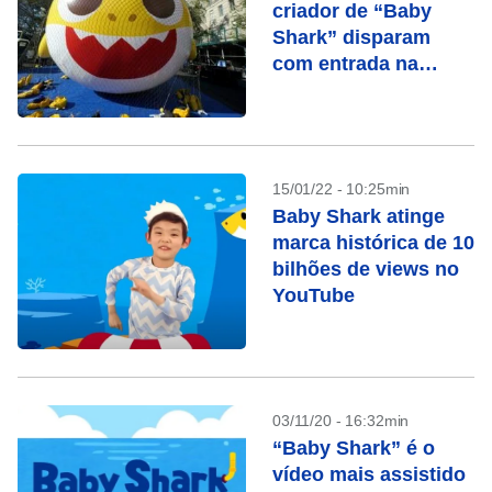
criador de “Baby
Shark” disparam
com entrada na
bolsa
15/01/22 - 10:25min
Baby Shark atinge
marca histórica de 10
bilhões de views no
YouTube
03/11/20 - 16:32min
“Baby Shark” é o
vídeo mais assistido