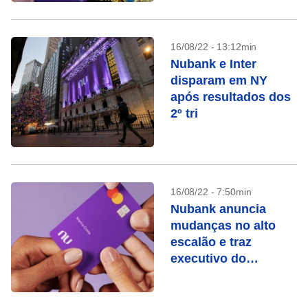
16/08/22 - 13:12min
Nubank e Inter
disparam em NY
após resultados dos
2º tri
16/08/22 - 7:50min
Nubank anuncia
mudanças no alto
escalão e traz
executivo do
Facebook