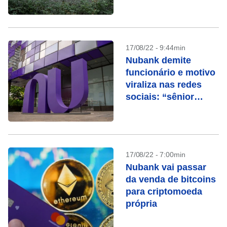
17/08/22 - 9:44min
Nubank demite
funcionário e motivo
viraliza nas redes
sociais: “sênior
demais”
17/08/22 - 7:00min
Nubank vai passar
da venda de bitcoins
para criptomoeda
própria