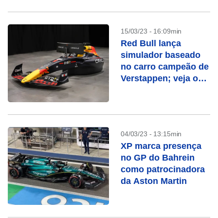
15/03/23 - 16:09min
Red Bull lança
simulador baseado
no carro campeão de
Verstappen; veja o
preço
04/03/23 - 13:15min
XP marca presença
no GP do Bahrein
como patrocinadora
da Aston Martin