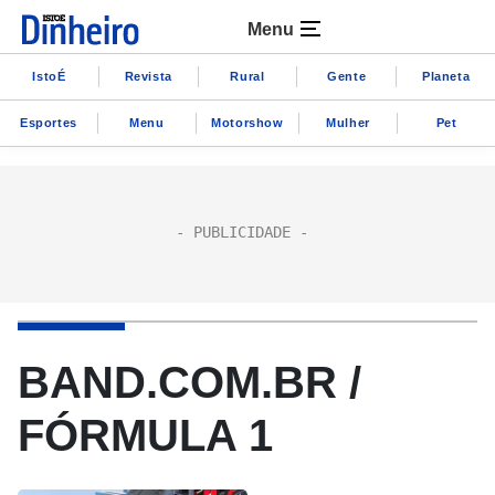
Menu
IstoÉ
Revista
Rural
Gente
Planeta
Esportes
Menu
Motorshow
Mulher
Pet
BAND.COM.BR /
FÓRMULA 1