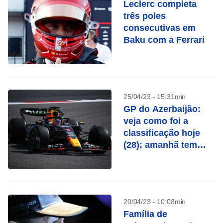
Leclerc completa
três poles
consecutivas em
Baku com a Ferrari
25/04/23 - 15:31min
GP do Azerbaijão:
veja como foi a
classificação hoje
(28); amanhã tem
corrida sprint;
confira programação
completa
20/04/23 - 10:08min
Família de