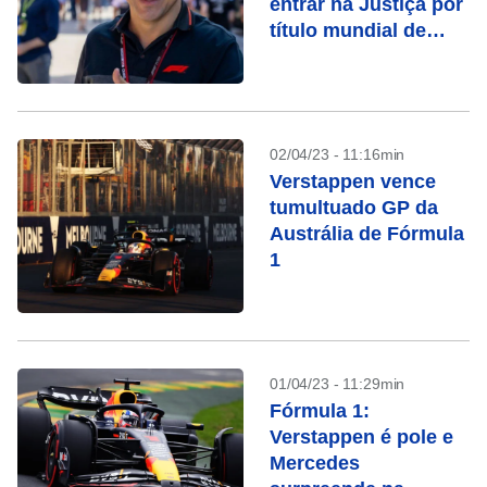
entrar na Justiça por
título mundial de
2008
02/04/23 - 11:16min
Verstappen vence
tumultuado GP da
Austrália de Fórmula
1
01/04/23 - 11:29min
Fórmula 1:
Verstappen é pole e
Mercedes