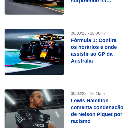
surpreende na
Austrália; veja o
horário da corrida
30/03/23 - 20:30min
Fórmula 1: Confira
os horários e onde
assistir ao GP da
Austrália
30/03/23 - 16:15min
Lewis Hamilton
comenta condenação
de Nelson Piquet por
racismo