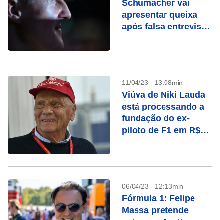
Schumacher vai
apresentar queixa
após falsa entrevista
por IA
11/04/23 - 13:08min
Viúva de Niki Lauda
está processando a
fundação do ex-
piloto de F1 em R$
163 milhões
06/04/23 - 12:13min
Fórmula 1: Felipe
Massa pretende