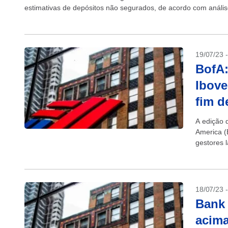
estimativas de depósitos não segurados, de acordo com análise 
19/07/23 
BofA:
Ibove
fim d
A edição 
America (
gestores 
que...
18/07/23 
Bank 
acima