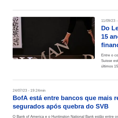
11/09/23 
Do Le
15 an
finan
Entre o c
Suisse es
últimos 1
24/07/23 - 19:24min
BofA está entre bancos que mais r
segurados após quebra do SVB
O Bank of America e o Huntington National Bank estão entre o