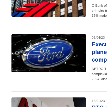
O Bank of 
primeiro t
19% maior
05/04/23 
Execu
plane
comp
DETROIT (
complexid
2024, dis
montadora,
16/01/23 