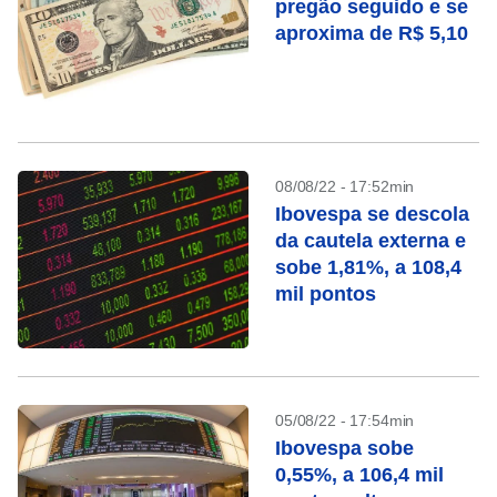
pregão seguido e se
aproxima de R$ 5,10
08/08/22 - 17:52min
Ibovespa se descola
da cautela externa e
sobe 1,81%, a 108,4
mil pontos
05/08/22 - 17:54min
Ibovespa sobe
0,55%, a 106,4 mil