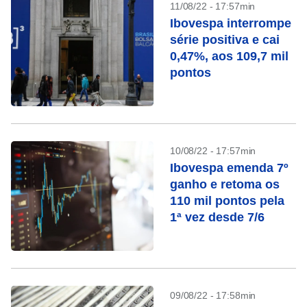
11/08/22 - 17:57min
Ibovespa interrompe
série positiva e cai
0,47%, aos 109,7 mil
pontos
10/08/22 - 17:57min
Ibovespa emenda 7º
ganho e retoma os
110 mil pontos pela
1ª vez desde 7/6
09/08/22 - 17:58min