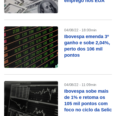
emprego nos EUA
04/08/22 - 18:00min
Ibovespa emenda 3º
ganho e sobe 2,04%,
perto dos 106 mil
pontos
04/08/22 - 11:09min
Ibovespa sobe mais
de 1% e retoma os
105 mil pontos com
foco no ciclo da Selic