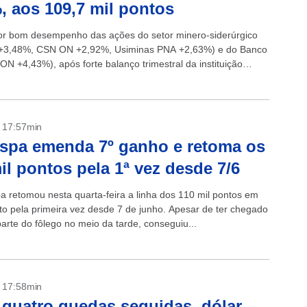
, aos 109,7 mil pontos
r bom desempenho das ações do setor minero-siderúrgico
 +3,48%, CSN ON +2,92%, Usiminas PNA +2,63%) e do Banco
(ON +4,43%), após forte balanço trimestral da instituição
, o Ibovespa...
- 17:57min
spa emenda 7º ganho e retoma os
il pontos pela 1ª vez desde 7/6
a retomou nesta quarta-feira a linha dos 110 mil pontos em
o pela primeira vez desde 7 de junho. Apesar de ter chegado
arte do fôlego no meio da tarde, conseguiu...
- 17:58min
quatro quedas seguidas, dólar