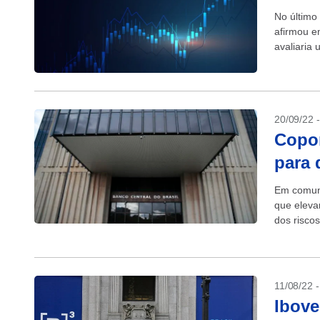
No último
afirmou e
avaliaria 
20/09/22 
Copom
para 
Em comuni
que eleva
dos risco
11/08/22 
Ibove