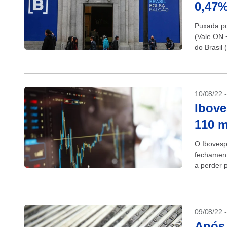
0,47%
Puxada po
(Vale ON
do Brasil 
financeira
10/08/22 
Ibove
110 m
O Ibovesp
fechament
a perder p
09/08/22 
Após 