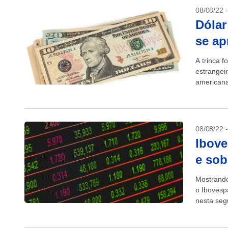
08/08/22 
Dólar
se ap
A trinca f
estrangei
americana
desde a...
08/08/22 
Ibove
e sob
Mostrando 
o Ibovesp
nesta segu