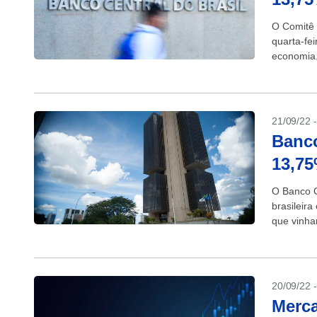
O Comitê 
quarta-fei
economia.
21/09/22 
Banco
13,75
O Banco C
brasileir
que vinha
quarta-feir
20/09/22 
Merca