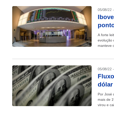
05/08/22 
Ibove
ponto
A forte l
evolução 
manteve o
05/08/22 
Fluxo
dólar
Por José 
mais de 1
virou e c