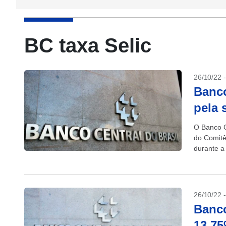
BC taxa Selic
26/10/22 
Banco
pela 
O Banco C
do Comitê
durante a
para...
26/10/22 
Banco
13,75