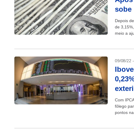
sobe 
Depois de
de 3,15%, 
meio a aj
09/08/22 
Ibove
0,23%
exter
Com IPCA 
fôlego pa
pontos na 
de...