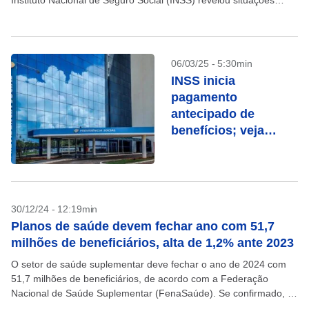
Instituto Nacional de Seguro Social (INSS) revelou situações
flagrantes de fraude. Foram descobertos cadastros em nome de
analfabetos,...
06/03/25 - 5:30min
INSS inicia
pagamento
antecipado de
benefícios; veja
como ficou o
calendário
30/12/24 - 12:19min
Planos de saúde devem fechar ano com 51,7
milhões de beneficiários, alta de 1,2% ante 2023
O setor de saúde suplementar deve fechar o ano de 2024 com
51,7 milhões de beneficiários, de acordo com a Federação
Nacional de Saúde Suplementar (FenaSaúde). Se confirmado, o
número representará um crescimento de...