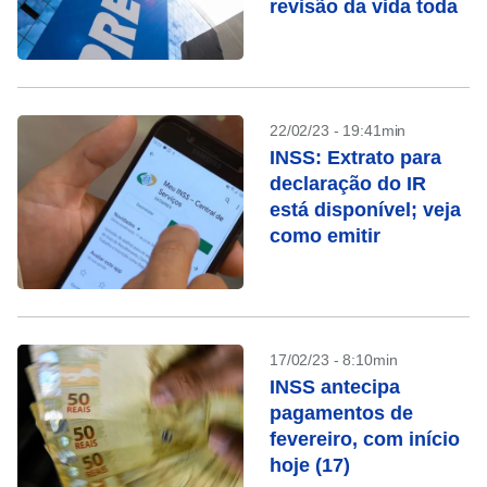
revisão da vida toda
22/02/23 - 19:41min
INSS: Extrato para
declaração do IR
está disponível; veja
como emitir
17/02/23 - 8:10min
INSS antecipa
pagamentos de
fevereiro, com início
hoje (17)