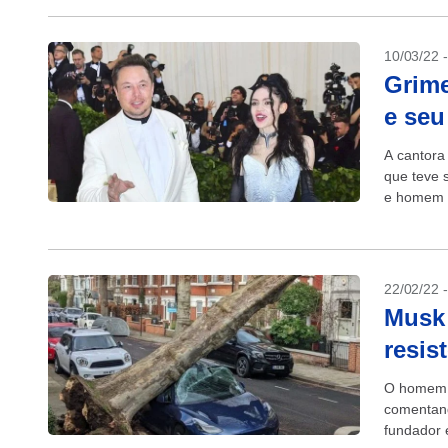
10/03/22 
Grime
e seu
A cantora 
que teve 
e homem m
22/02/22 
Musk 
resis
O homem m
comentand
fundador 