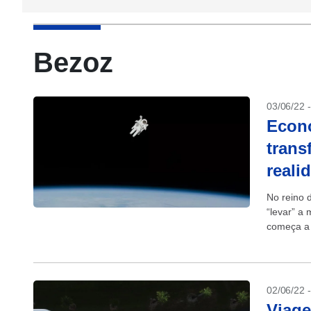
Bezoz
03/06/22 
Econo
trans
reali
No reino d
“levar” a
começa a 
02/06/22 
Viage