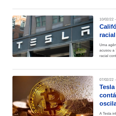
10/02/22 
Calif
racia
Uma agênc
acusou a 
racial co
Departame
07/02/22 
Tesla
contá
oscil
A Tesla in