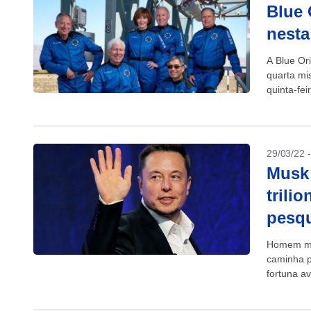
Blue 
nesta
A Blue Or
quarta mi
quinta-fei
29/03/22 
Musk 
trili
pesq
Homem ma
caminha pa
fortuna a