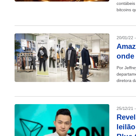
contábeis
bitcoins 
protocolad
20/01/22 
Amazo
onde 
Por Jeffr
departame
diretora 
varejista..
25/12/21 
Revel
leilã