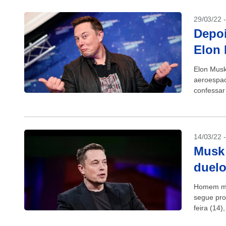
29/03/22 
Depoi
Elon 
Elon Musk
aeroespac
confessar
afirmação f
14/03/22 
Musk 
duelo
Homem ma
segue pro
feira (14)
Moura...