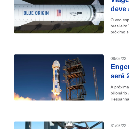
deve 
O voo esp
brasileir
próximo s
09/05/22 
Engen
será 
A próxima
bilionário
Hespanha,
sorteados.
31/03/22 