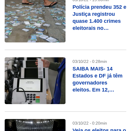
Polícia prendeu 352 e
Justiça registrou
quase 1.400 crimes
eleitorais no
domingo
03/10/22 - 0:28min
SAIBA MAIS- 14
Estados e DF já têm
governadores
eleitos. Em 12,
haverá segundo
turno. Veja a lista
03/10/22 - 0:20min
Veja os eleitos para o