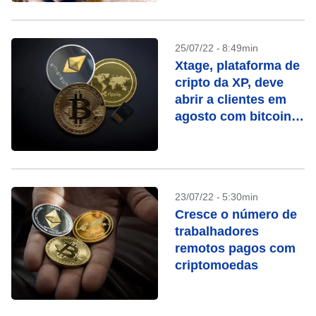
ano
25/07/22 - 8:49min
Xtage, plataforma de
cripto da XP, deve
abrir a clientes em
agosto com bitcoin e
ether
23/07/22 - 5:30min
Cresce o número de
trabalhadores
remotos pagos com
criptomoedas