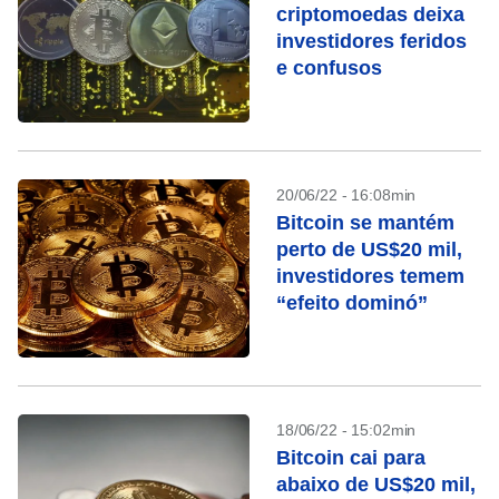
criptomoedas deixa
investidores feridos
e confusos
20/06/22 - 16:08min
Bitcoin se mantém
perto de US$20 mil,
investidores temem
“efeito dominó”
18/06/22 - 15:02min
Bitcoin cai para
abaixo de US$20 mil,