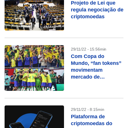
Projeto de Lei que
regula negociação de
criptomoedas
29/11/22 - 15:56min
Com Copa do
Mundo, “fan tokens”
movimentam
mercado de
criptomoedas
29/11/22 - 8:15min
Plataforma de
criptomoedas do