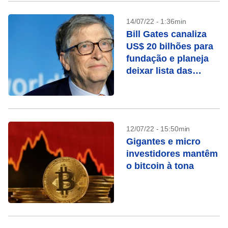
14/07/22 - 1:36min
Bill Gates canaliza
US$ 20 bilhões para
fundação e planeja
deixar lista das
pessoas mais ricas
12/07/22 - 15:50min
Gigantes e micro
investidores mantêm
o bitcoin à tona