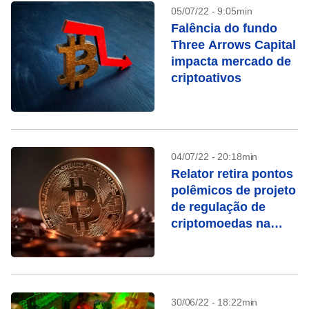
05/07/22 - 9:05min
Falência do fundo
Three Arrows Capital
impacta mercado de
criptoativos
04/07/22 - 20:18min
Relator retira pontos
polêmicos de projeto
de regulação de
criptomoedas na
Câmara
30/06/22 - 18:22min