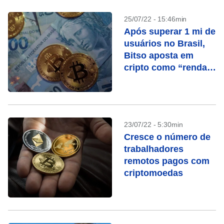
25/07/22 - 15:46min
Após superar 1 mi de
usuários no Brasil,
Bitso aposta em
cripto como “renda
fixa”
23/07/22 - 5:30min
Cresce o número de
trabalhadores
remotos pagos com
criptomoedas