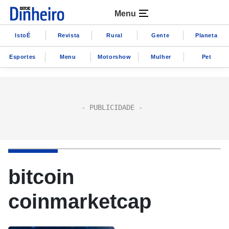
Menu
IstoÉ
Revista
Rural
Gente
Planeta
Esportes
Menu
Motorshow
Mulher
Pet
bitcoin
coinmarketcap