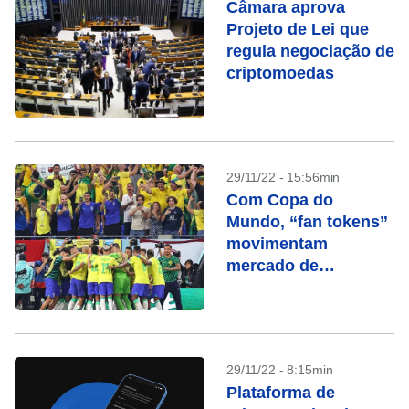
Câmara aprova
Projeto de Lei que
regula negociação de
criptomoedas
29/11/22 - 15:56min
Com Copa do
Mundo, “fan tokens”
movimentam
mercado de
criptomoedas
29/11/22 - 8:15min
Plataforma de