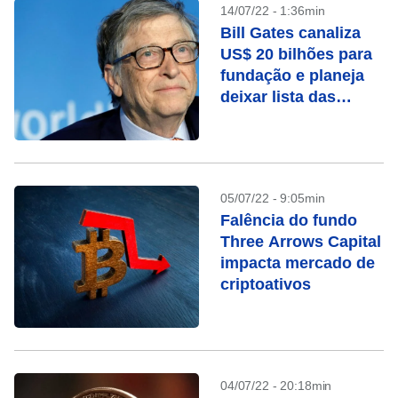
14/07/22 - 1:36min
Bill Gates canaliza
US$ 20 bilhões para
fundação e planeja
deixar lista das
pessoas mais ricas
05/07/22 - 9:05min
Falência do fundo
Three Arrows Capital
impacta mercado de
criptoativos
04/07/22 - 20:18min