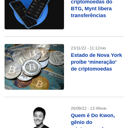
criptomoedas do
BTG, Mynt libera
transferências
23/11/22 - 11:12min
Estado de Nova York
proíbe ‘mineração’
de criptomoedas
26/09/22 - 13:49min
Quem é Do Kwon,
gênio do