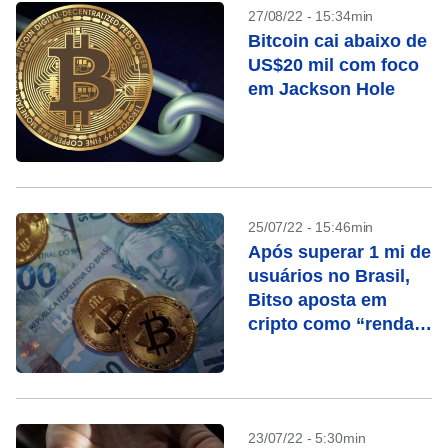
27/08/22 - 15:34min
Bitcoin cai abaixo de
US$20 mil com foco
em Jackson Hole
25/07/22 - 15:46min
Após superar 1 mi de
usuários no Brasil,
Bitso aposta em
cripto como “renda
fixa”
23/07/22 - 5:30min