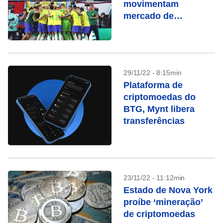
movimentam
mercado de
criptomoedas
29/11/22 - 8:15min
Plataforma de
criptomoedas do
BTG, Mynt libera
transferências
23/11/22 - 11:12min
Estado de Nova York
proíbe ‘mineração’
de criptomoedas