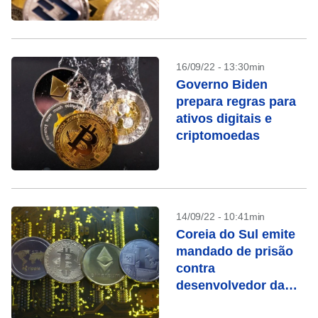
criptoativos
16/09/22 - 13:30min
Governo Biden
prepara regras para
ativos digitais e
criptomoedas
14/09/22 - 10:41min
Coreia do Sul emite
mandado de prisão
contra
desenvolvedor da
criptomoeda Luna