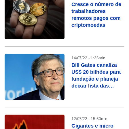
Cresce o número de
trabalhadores
remotos pagos com
criptomoedas
14/07/22 - 1:36min
Bill Gates canaliza
US$ 20 bilhões para
fundação e planeja
deixar lista das
pessoas mais ricas
12/07/22 - 15:50min
Gigantes e micro