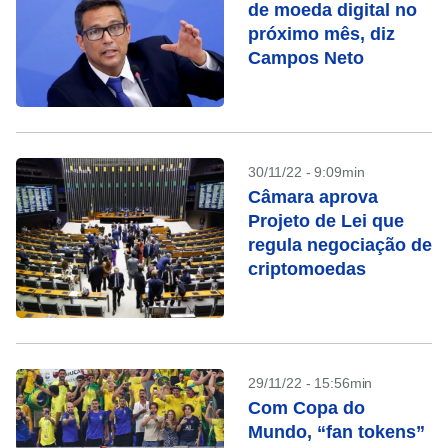
de moeda digital no
próximo mês, diz
Campos Neto
30/11/22 - 9:09min
Câmara aprova
Projeto de Lei que
regula negociação de
criptomoedas
29/11/22 - 15:56min
Com Copa do
Mundo, “fan tokens”