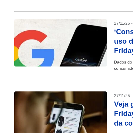
27/11/25 
‘Con
uso d
Frida
Dados do
consumido
27/11/25 
Veja 
Frida
da c