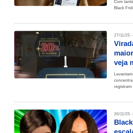
Com tanta
Black Fri
27/11/25 
Virad
maior
veja 
Levantame
concentra
registram
26/11/25 
Black
escal