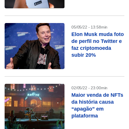
05/05/22 - 13:58min
Elon Musk muda foto
de perfil no Twitter e
faz criptomoeda
subir 20%
02/05/22 - 23:00min
Maior venda de NFTs
da história causa
“apagão” em
plataforma