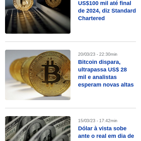
US$100 mil até final
de 2024, diz Standard
Chartered
20/03/23 - 22:30min
Bitcoin dispara,
ultrapassa US$ 28
mil e analistas
esperam novas altas
15/03/23 - 17:42min
Dólar à vista sobe
ante o real em dia de