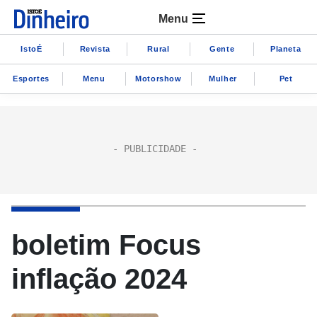
Menu
IstoÉ
Revista
Rural
Gente
Planeta
Esportes
Menu
Motorshow
Mulher
Pet
boletim Focus
inflação 2024