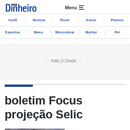
Menu
IstoÉ
Revista
Rural
Gente
Planeta
Esportes
Menu
Motorshow
Mulher
Pet
boletim Focus
projeção Selic